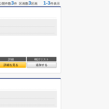
3
3
1-3
公開件数
件 区画数
区画
件表示
詳細
検討リスト
詳細を見る
追加する