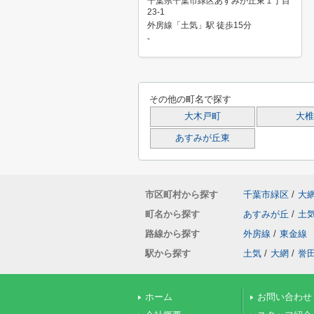
千葉県千葉市緑区あすみが丘東１丁目
23-1
外房線「土気」駅 徒歩15分
-
その他の町名で探す
大木戸町
大椎
あすみが丘東
市区町村から探す
千葉市緑区
/
大
町名から探す
あすみが丘
/
土
路線から探す
外房線
/
東金線
駅から探す
土気
/
大網
/
誉
ホーム
お問い合わせ