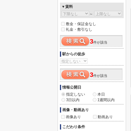
▼賃料
～
敷金・保証金なし
礼金・敷引なし
3
件が該当
駅からの徒歩
3
件が該当
情報公開日
指定しない
本日
3日以内
1週間以内
画像・動画あり
画像あり
動画あり
こだわり条件