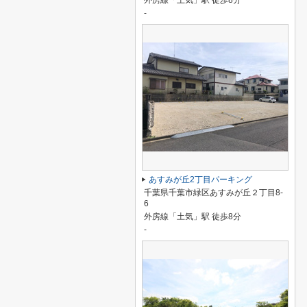
外房線「土気」駅 徒歩8分
-
あすみが丘2丁目パーキング
千葉県千葉市緑区あすみが丘２丁目8-
6
外房線「土気」駅 徒歩8分
-