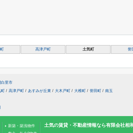
町
高津戸町
土気町
誉
網白里市
気町
/
高津戸町
/
あすみが丘東
/
大木戸町
/
大椎町
/
誉田町
/
南玉
田
土気の賃貸・不動産情報なら有限会社相
新築・築浅物件