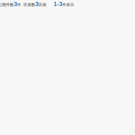
3
3
1-3
公開件数
件 区画数
区画
件表示