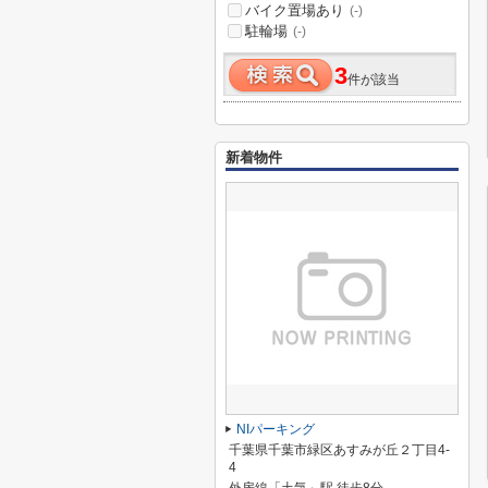
バイク置場あり
(-)
駐輪場
(-)
3
件が該当
新着物件
NIパーキング
千葉県千葉市緑区あすみが丘２丁目4-
4