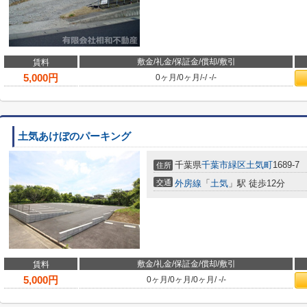
敷金/礼金/保証金/償却/敷引
賃料
5,000
円
0ヶ月
/
0ヶ月
/
-
/
-
/
-
土気あけぼのパーキング
千葉県
千葉市緑区
土気町
1689-7
住所
交通
外房線
「
土気
」駅 徒歩12分
敷金/礼金/保証金/償却/敷引
賃料
5,000
円
0ヶ月
/
0ヶ月
/
0ヶ月
/
-
/
-