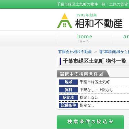
千葉市緑区土気町の物件一覧｜土気の賃貸
有限会社相和不動産
>
(駐車場)地域から
千葉市緑区土気町 物件一覧
地域
千葉市緑区土気町
賃料
下限なし～上限なし
駅徒歩
指定しない
設備条件
指定なし