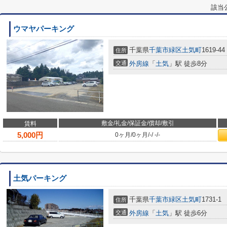
該当
ウマヤパーキング
千葉県
千葉市緑区
土気町
1619-44
住所
交通
外房線
「
土気
」駅 徒歩8分
敷金/礼金/保証金/償却/敷引
賃料
5,000
円
0ヶ月
/
0ヶ月
/
-
/
-
/
-
土気パーキング
千葉県
千葉市緑区
土気町
1731-1
住所
交通
外房線
「
土気
」駅 徒歩6分