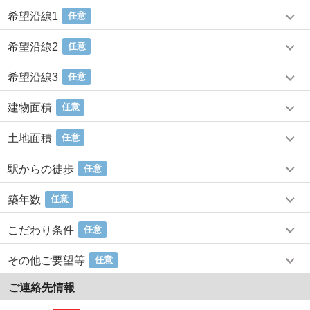
希望沿線1
任意
希望沿線2
任意
希望沿線3
任意
建物面積
任意
土地面積
任意
駅からの徒歩
任意
築年数
任意
こだわり条件
任意
その他ご要望等
任意
ご連絡先情報