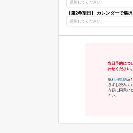
【第2希望日】
カレンダーで選択
当日予約につ
わせください
※
利用規約
及
必ずお読みく
内容に同意い
さい。