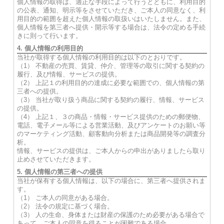
個人情報の取得は、適正な手段によって行うとともに、利用目的
の公表、通知、明示等をさせていただき、ご本人の同意なく、利
用目的の範囲を超えた個人情報の取扱いはいたしません。また、
個人情報を第三者へ提供・開示等する場合は、法令の定める手続
きに則って行います。
4. 個人情報の利用目的
当社が取得する個人情報の利用目的は以下のとおりです。
（1） 不動産の売買、賃貸、仲介、管理等の取引に関する契約の
履行、及び情報、サービスの提供。
（2） 上記１の利用目的の達成に必要な範囲での、個人情報の第
三者への提供。
（3） 当社が取り扱う商品に関する契約の履行、情報、サービス
の提供。
（4） 上記１、３の商品・情報・サービス提供のための郵便物、
電話、電子メール等による営業活動、及びアンケートのお願い等
のマーケティング活動、顧客動向分析または商品開発等の調査分
析。
情報、サービスの提供は、ご本人からの申出がありましたら取り
止めさせていただきます。
5. 個人情報の第三者への提供
当社が保有する個人情報は、以下の場合に、第三者へ提供されま
す。
（1） ご本人の同意がある場合。
（2） 法令の規定に基づく場合。
（3） 人の生命、身体または財産の保護のため必要がある場合で
あって、ご本人の同意を得ることが困難である場合。