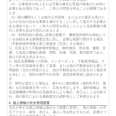
（4） 公衆衛生の向上または児童の健全な育成の推進のため特に
必要がある場合であって、ご本人の同意を得ることが困難である
とき。
（5）国の機関もしくは地方公共団体、またはその委託を受けた
ものが法令の定める事務を遂行することに対して協力する必要が
ある場合であって、ご本人の同意を得ることにより当該事務の遂
行に支障を及ぼす恐れがあるとき。
（6） 利用目的の達成に必要な範囲で、機密保持契約を締結して
いる信頼出来る業務委託先に対し、必要な範囲で開示する場合。
《不動産物件情報を第三者提供（広告）する場合》
1） 広告を行う不動産物件情報は、物件種目、所在地、価格、交
通、土地及び建物の面積、間取、設備、写真、案内図等であり、
個人の氏名は含みません。
2）指定流通機構への登録、インターネット、不動産情報誌、チ
ラシ等の広告媒体を通じて直接、または他の不動産会社を通じて
間接的（当社の同意のもと、他の不動産会社が広告を行う場合等
を含む）に、契約の相手方や売買・賃貸借希望者に提供されま
す。
3） 契約が成立した場合は、速やかに成約報告（成約年月日、価
格）を広告媒体主等へ行い、広告を停止します。成約情報は、指
定流通機構や民間の広告媒体主により集計、加工もしくは分析さ
れ、他の取引における価格査定の資料等として利用されます。
6. 個人情報の安全管理措置
当社が有する個人情報は適正かつ慎重に管理し、個人情報への不
正アクセス、紛失、改ざん、漏えい等を防止するため、必要かつ