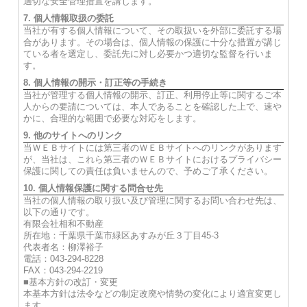
適切な安全管理措置を講じます。
7. 個人情報取扱の委託
当社が有する個人情報について、その取扱いを外部に委託する場
合があります。その場合は、個人情報の保護に十分な措置が講じ
ている者を選定し、委託先に対し必要かつ適切な監督を行いま
す。
8. 個人情報の開示・訂正等の手続き
当社が管理する個人情報の開示、訂正、利用停止等に関するご本
人からの要請については、本人であることを確認した上で、速や
かに、合理的な範囲で必要な対応をします。
9. 他のサイトへのリンク
当ＷＥＢサイトには第三者のＷＥＢサイトへのリンクがあります
が、当社は、これら第三者のＷＥＢサイトにおけるプライバシー
保護に関しての責任は負いませんので、予めご了承ください。
10. 個人情報保護に関する問合せ先
当社の個人情報の取り扱い及び管理に関するお問い合わせ先は、
以下の通りです。
有限会社相和不動産
所在地：千葉県千葉市緑区あすみが丘３丁目45-3
代表者名：柳澤裕子
電話：043-294-8228
FAX：043-294-2219
■基本方針の改訂・変更
本基本方針は法令などの制定改廃や情勢の変化により適宜変更し
ます。