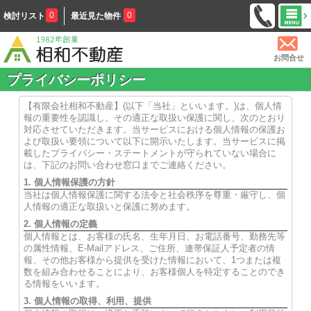
0
0
検討リスト
最近見た物件
お問合せ
プライバシーポリシー
【有限会社相和不動産】(以下「当社」といいます。)は、個人情
報の重要性を認識し、その適正な取扱い保護に関し、次のとおり
対応させていただきます。当サービスにおける個人情報の保護お
よび取扱い要領について以下に開示いたします。当サービスに掲
載したプライバシー・ステートメントが守られていない場合に
は、下記のお問い合わせ窓口までご連絡ください。
1. 個人情報保護の方針
当社は個人情報保護に関する法令と社会秩序を尊重・厳守し、個
人情報の適正な取扱いと保護に努めます。
2. 個人情報の定義
個人情報とは、お客様の氏名、生年月日、お電話番号、勤務先等
の属性情報、E-Mailアドレス、ご住所、連帯保証人予定者の情
報、その他お客様から提供を受けた情報において、1つまたは複
数を組み合わせることにより、お客様個人を特定することのでき
る情報をいいます。
3. 個人情報の取得、利用、提供