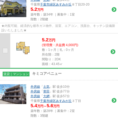
千葉県
千葉市緑区
あすみが丘
８丁目20-20
5.2
万円
築年数：築34年 ｜募集中：
1室
階数：2階建
★内覧可能、経済的な都市ガス物件、浴室、エアコン、洗面台、キッチン設備新
設いたしました★
5.2
万
円
(管理費・共益費 4,000円)
敷：1ヶ月｜礼：0ヶ月
所在階：2階
間取り：2DK
面積：43.45㎡
キミコアベニュー
賃貸｜マンション
外房線
「
土気
」駅 徒歩10分
外房線
「
誉田
」駅 徒歩77分
外房線
「
大網
」駅 徒歩57分
千葉県
千葉市緑区
あすみが丘
３丁目
5.4
5.6
万円～
万円
築年数：築28年 ｜募集中：
2室
階数：3階建