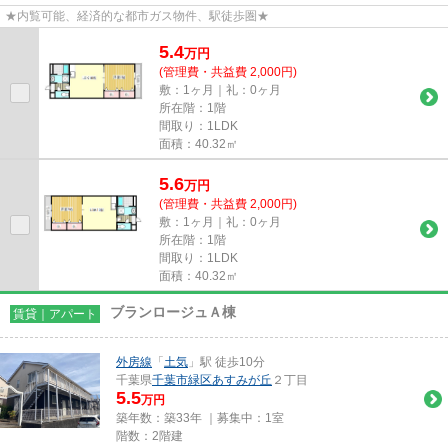
★内覧可能、経済的な都市ガス物件、駅徒歩圏★
5.4
万
円
(管理費・共益費 2,000円)
敷：1ヶ月｜礼：0ヶ月
所在階：1階
間取り：1LDK
面積：40.32㎡
5.6
万
円
(管理費・共益費 2,000円)
敷：1ヶ月｜礼：0ヶ月
所在階：1階
間取り：1LDK
面積：40.32㎡
ブランロージュＡ棟
賃貸｜アパート
外房線
「
土気
」駅 徒歩10分
千葉県
千葉市緑区
あすみが丘
２丁目
5.5
万円
築年数：築33年 ｜募集中：
1室
階数：2階建