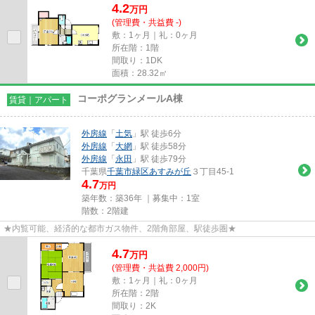
4.2
万
円
(管理費・共益費 -)
敷：1ヶ月｜礼：0ヶ月
所在階：1階
間取り：1DK
面積：28.32㎡
コーポグランメールA棟
賃貸｜アパート
外房線
「
土気
」駅 徒歩6分
外房線
「
大網
」駅 徒歩58分
外房線
「
永田
」駅 徒歩79分
千葉県
千葉市緑区
あすみが丘
３丁目45-1
4.7
万円
築年数：築36年 ｜募集中：
1室
階数：2階建
★内覧可能、経済的な都市ガス物件、2階角部屋、駅徒歩圏★
4.7
万
円
(管理費・共益費 2,000円)
敷：1ヶ月｜礼：0ヶ月
所在階：2階
間取り：2K