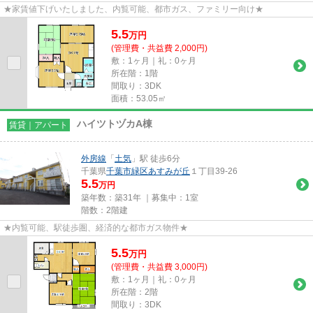
★家賃値下げいたしました、内覧可能、都市ガス、ファミリー向け★
5.5
万
円
(管理費・共益費 2,000円)
敷：1ヶ月｜礼：0ヶ月
所在階：1階
間取り：3DK
面積：53.05㎡
ハイツトヅカA棟
賃貸｜アパート
外房線
「
土気
」駅 徒歩6分
千葉県
千葉市緑区
あすみが丘
１丁目39-26
5.5
万円
築年数：築31年 ｜募集中：
1室
階数：2階建
★内覧可能、駅徒歩圏、経済的な都市ガス物件★
5.5
万
円
(管理費・共益費 3,000円)
敷：1ヶ月｜礼：0ヶ月
所在階：2階
間取り：3DK