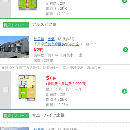
所在階：2階
間取り：3DK
面積：47.20㎡
アルスピアⅢ
賃貸｜アパート
外房線
「
土気
」駅 徒歩8分
千葉県
千葉市緑区
あすみが丘
３丁目35-5
5
万円
築年数：築31年 ｜募集中：
1室
階数：2階建
★経済的な都市ガス物件、駅徒歩8分、温水洗浄便座、洗面台★
5
万
円
(管理費・共益費 3,000円)
敷：1ヶ月｜礼：0ヶ月
所在階：2階
間取り：2DK
面積：42.23㎡
サニーハイツ土気
賃貸｜アパート
外房線
「
土気
」駅 徒歩23分