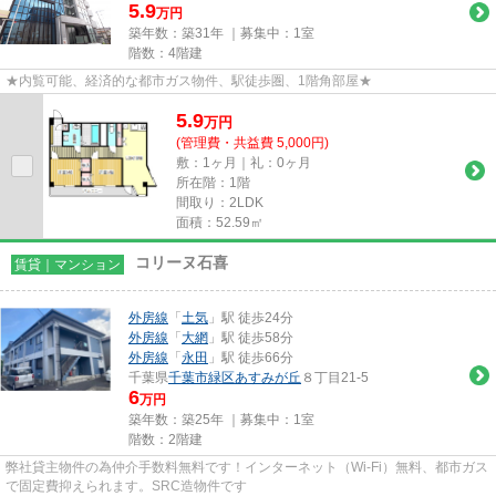
5.9
万円
築年数：築31年 ｜募集中：
1室
階数：4階建
★内覧可能、経済的な都市ガス物件、駅徒歩圏、1階角部屋★
5.9
万
円
(管理費・共益費 5,000円)
敷：1ヶ月｜礼：0ヶ月
所在階：1階
間取り：2LDK
面積：52.59㎡
コリーヌ石喜
賃貸｜マンション
外房線
「
土気
」駅 徒歩24分
外房線
「
大網
」駅 徒歩58分
外房線
「
永田
」駅 徒歩66分
千葉県
千葉市緑区
あすみが丘
８丁目21-5
6
万円
築年数：築25年 ｜募集中：
1室
階数：2階建
弊社貸主物件の為仲介手数料無料です！インターネット（Wi-Fi）無料、都市ガス
で固定費抑えられます。SRC造物件です