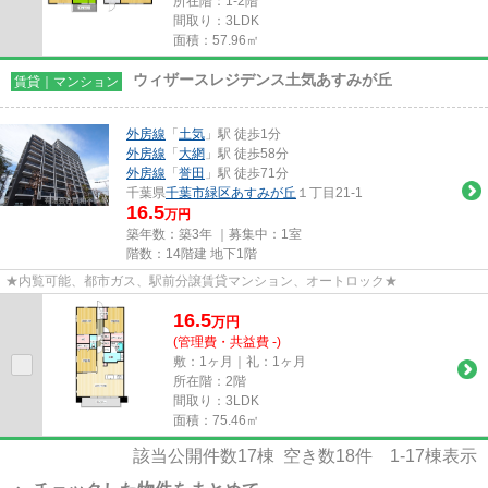
所在階：1-2階
間取り：3LDK
面積：57.96㎡
ウィザースレジデンス土気あすみが丘
賃貸｜マンション
外房線
「
土気
」駅 徒歩1分
外房線
「
大網
」駅 徒歩58分
外房線
「
誉田
」駅 徒歩71分
千葉県
千葉市緑区
あすみが丘
１丁目21-1
16.5
万円
築年数：築3年 ｜募集中：
1室
階数：14階建 地下1階
★内覧可能、都市ガス、駅前分譲賃貸マンション、オートロック★
16.5
万
円
(管理費・共益費 -)
敷：1ヶ月｜礼：1ヶ月
所在階：2階
間取り：3LDK
面積：75.46㎡
該当公開件数
17
棟 空き数
18
件
1-17
棟表示