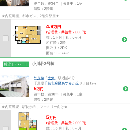
築年数：築34年 ｜募集中：
1室
階数：2階建
★内覧可能、都市ガス、2階角部屋★
4.9
万
円
(管理費・共益費 2,000円)
敷：1ヶ月｜礼：0ヶ月
所在階：2階
間取り：2DK
面積：39.74㎡
小川荘2号棟
賃貸｜アパート
外房線
「
土気
」駅 徒歩8分
千葉県
千葉市緑区
あすみが丘
３丁目12-2
5
万円
築年数：築38年 ｜募集中：
1室
階数：2階建
★内覧可能、駅徒歩圏、ファミリー向け★
5
万
円
(管理費・共益費 2,000円)
敷：1ヶ月｜礼：0ヶ月