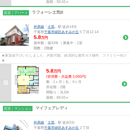
面積：50.42㎡
ラフォーレ土気B
賃貸｜アパート
外房線
「
土気
」駅 徒歩14分
千葉県
千葉市緑区
あすみが丘
５丁目12-14
5.8
万円
築年数：築33年 ｜募集中：
1室
階数：2階建
★家賃値下げいたしました、内覧可能、経済的な都市ガス物件、ファミリー向け
★
5.8
万
円
(管理費・共益費 3,000円)
敷：1ヶ月｜礼：0ヶ月
所在階：2階
間取り：3LDK
面積：68.02㎡
マイフェアレディ
賃貸｜マンション
外房線
「
土気
」駅 徒歩5分
千葉県
千葉市緑区
あすみが丘
２丁目