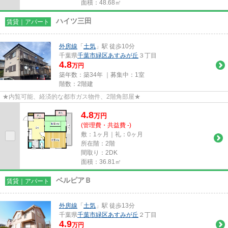
面積：48.68㎡
ハイツ三田
賃貸｜アパート
外房線
「
土気
」駅 徒歩10分
千葉県
千葉市緑区
あすみが丘
３丁目
4.8
万円
築年数：築34年 ｜募集中：
1室
階数：2階建
★内覧可能、経済的な都市ガス物件、2階角部屋★
4.8
万
円
(管理費・共益費 -)
敷：1ヶ月｜礼：0ヶ月
所在階：2階
間取り：2DK
面積：36.81㎡
ベルピアＢ
賃貸｜アパート
外房線
「
土気
」駅 徒歩13分
千葉県
千葉市緑区
あすみが丘
２丁目
4.9
万円