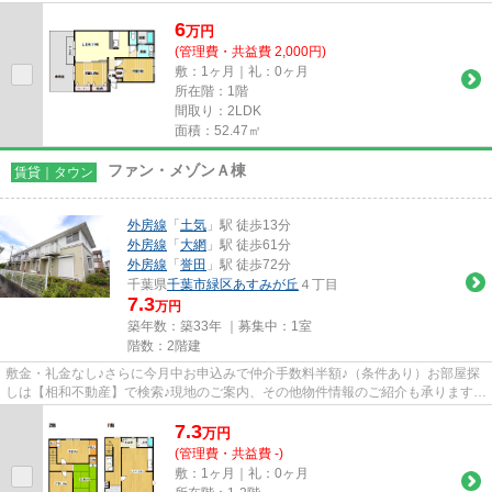
6
万
円
(管理費・共益費 2,000円)
敷：1ヶ月｜礼：0ヶ月
所在階：1階
間取り：2LDK
面積：52.47㎡
ファン・メゾンＡ棟
賃貸｜タウン
外房線
「
土気
」駅 徒歩13分
外房線
「
大網
」駅 徒歩61分
外房線
「
誉田
」駅 徒歩72分
千葉県
千葉市緑区
あすみが丘
４丁目
7.3
万円
築年数：築33年 ｜募集中：
1室
階数：2階建
敷金・礼金なし♪さらに今月中お申込みで仲介手数料半額♪（条件あり）お部屋探
しは【相和不動産】で検索♪現地のご案内、その他物件情報のご紹介も承ります♪
お問い合わせください♪
7.3
万
円
(管理費・共益費 -)
敷：1ヶ月｜礼：0ヶ月