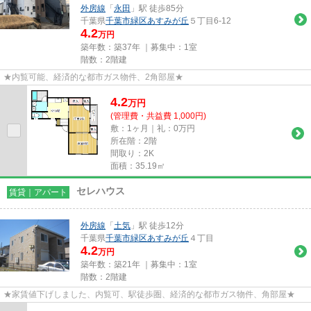
外房線
「
永田
」駅 徒歩85分
千葉県
千葉市緑区
あすみが丘
５丁目6-12
4.2
万円
築年数：築37年 ｜募集中：
1室
階数：2階建
★内覧可能、経済的な都市ガス物件、2角部屋★
4.2
万
円
(管理費・共益費 1,000円)
敷：1ヶ月｜礼：0万円
所在階：2階
間取り：2K
面積：35.19㎡
セレハウス
賃貸｜アパート
外房線
「
土気
」駅 徒歩12分
千葉県
千葉市緑区
あすみが丘
４丁目
4.2
万円
築年数：築21年 ｜募集中：
1室
階数：2階建
★家賃値下げしました、内覧可、駅徒歩圏、経済的な都市ガス物件、角部屋★