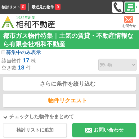
0
0
検討リスト
最近見た物件
お問合せ
都市ガス物件特集｜土気の賃貸・不動産情報な
ら有限会社相和不動産
募集中のみ表示
17
該当物件
棟
18
空き数
件
さらに条件を絞り込む
物件リクエスト
チェックした物件をまとめて
検討リストに追加
お問い合わせ