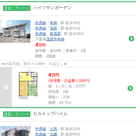
ハイツサンガーデン
賃貸｜アパート
外房線
「
本納
」駅 徒歩19分
外房線
「
茂原
」駅 徒歩91分
外房線
「
新茂原
」駅 徒歩59分
千葉県
茂原市
本納
4
万円
築年数：築30年 ｜募集中：
1室
階数：2階建
★内覧可能、都市ガス物件、礼金なし★
4
万
円
(管理費・共益費 1,000円)
敷：1ヶ月｜礼：0万円
所在階：1階
間取り：2DK
面積：39.74㎡
ヒルトップハイム
賃貸｜アパート
外房線
「
土気
」駅 徒歩12分
外房線
「
大網
」駅 徒歩64分