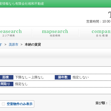
産情報なら有限会社相和不動産
営業時間：10:00
す
>
茂原市
>
本納の賃貸
面積
下限なし～上限なし
築年数
指定しない
間取り
指定なし
並び順：
空室物件のみ表示