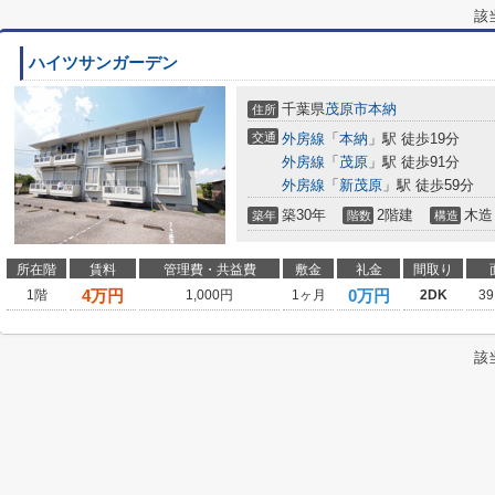
該
ハイツサンガーデン
千葉県
茂原市
本納
住所
交通
外房線
「
本納
」駅 徒歩19分
外房線
「
茂原
」駅 徒歩91分
外房線
「
新茂原
」駅 徒歩59分
築30年
2階建
木造
築年
階数
構造
所在階
賃料
管理費・共益費
敷金
礼金
間取り
4
万円
0万円
1階
1,000円
1ヶ月
2DK
39
該