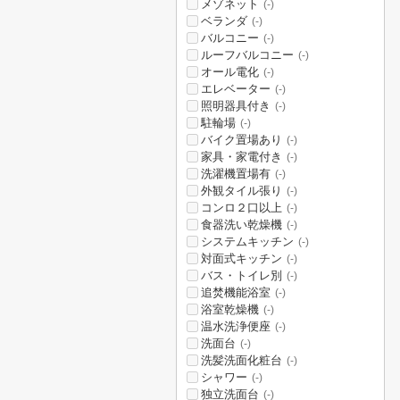
メゾネット
(-)
ベランダ
(-)
バルコニー
(-)
ルーフバルコニー
(-)
オール電化
(-)
エレベーター
(-)
照明器具付き
(-)
駐輪場
(-)
バイク置場あり
(-)
家具・家電付き
(-)
洗濯機置場有
(-)
外観タイル張り
(-)
コンロ２口以上
(-)
食器洗い乾燥機
(-)
システムキッチン
(-)
対面式キッチン
(-)
バス・トイレ別
(-)
追焚機能浴室
(-)
浴室乾燥機
(-)
温水洗浄便座
(-)
洗面台
(-)
洗髪洗面化粧台
(-)
シャワー
(-)
独立洗面台
(-)