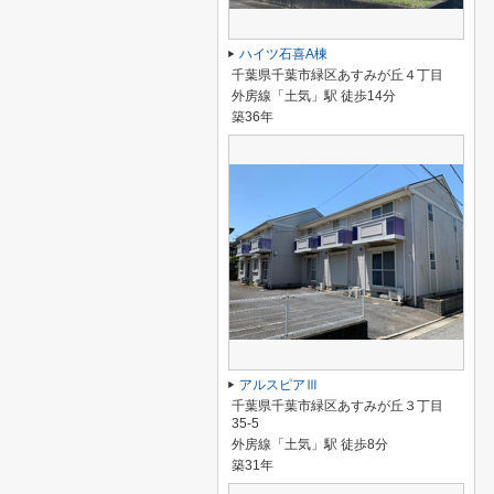
ハイツ石喜A棟
千葉県千葉市緑区あすみが丘４丁目
外房線「土気」駅 徒歩14分
築36年
アルスピアⅢ
千葉県千葉市緑区あすみが丘３丁目
35-5
外房線「土気」駅 徒歩8分
築31年