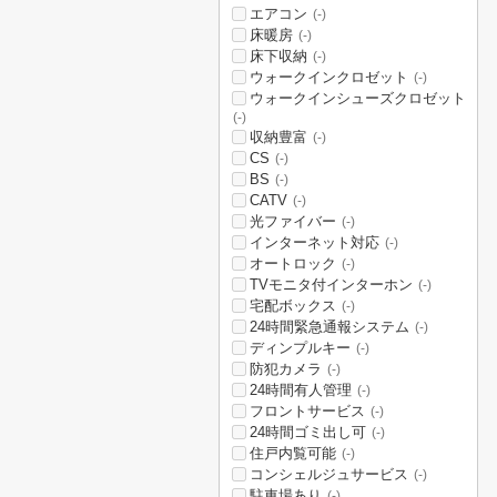
エアコン
(-)
床暖房
(-)
床下収納
(-)
ウォークインクロゼット
(-)
ウォークインシューズクロゼット
(-)
収納豊富
(-)
CS
(-)
BS
(-)
CATV
(-)
光ファイバー
(-)
インターネット対応
(-)
オートロック
(-)
TVモニタ付インターホン
(-)
宅配ボックス
(-)
24時間緊急通報システム
(-)
ディンプルキー
(-)
防犯カメラ
(-)
24時間有人管理
(-)
フロントサービス
(-)
24時間ゴミ出し可
(-)
住戸内覧可能
(-)
コンシェルジュサービス
(-)
駐車場あり
(-)