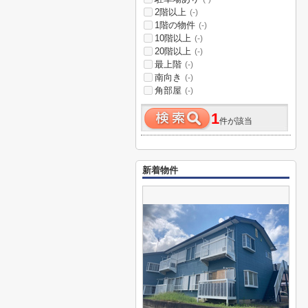
2階以上
(-)
1階の物件
(-)
10階以上
(-)
20階以上
(-)
最上階
(-)
南向き
(-)
角部屋
(-)
1
件が該当
新着物件