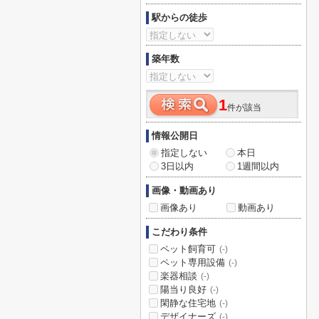
駅からの徒歩
築年数
1
件が該当
情報公開日
指定しない
本日
3日以内
1週間以内
画像・動画あり
画像あり
動画あり
こだわり条件
ペット飼育可
(-)
ペット専用設備
(-)
楽器相談
(-)
陽当り良好
(-)
閑静な住宅地
(-)
デザイナーズ
(-)