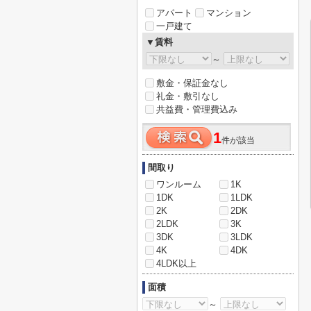
アパート
マンション
一戸建て
▼賃料
～
敷金・保証金なし
礼金・敷引なし
共益費・管理費込み
1
件が該当
間取り
ワンルーム
1K
1DK
1LDK
2K
2DK
2LDK
3K
3DK
3LDK
4K
4DK
4LDK以上
面積
～