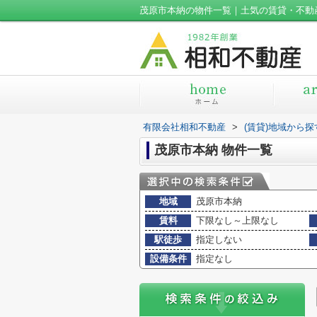
茂原市本納の物件一覧｜土気の賃貸・不動
有限会社相和不動産
>
(賃貸)地域から探
茂原市本納 物件一覧
地域
茂原市本納
賃料
下限なし～上限なし
駅徒歩
指定しない
設備条件
指定なし