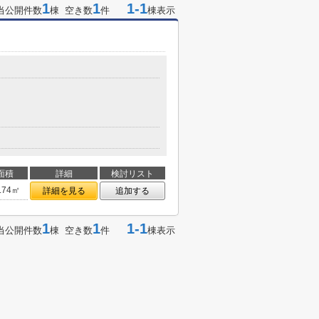
1
1
1-1
当公開件数
棟 空き数
件
棟表示
面積
詳細
検討リスト
.74㎡
詳細を見る
追加する
1
1
1-1
当公開件数
棟 空き数
件
棟表示