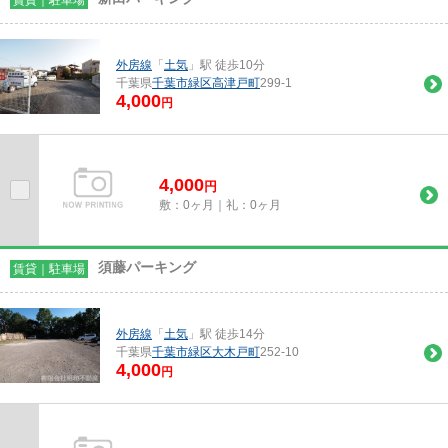
外房線
「
土気
」駅 徒歩10分
千葉県
千葉市緑区
高津戸町
299-1
4,000
円
4,000
円
敷：0ヶ月｜礼：0ヶ月
須藤パーキング
賃貸｜駐車場
外房線
「
土気
」駅 徒歩14分
千葉県
千葉市緑区
大木戸町
252-10
4,000
円