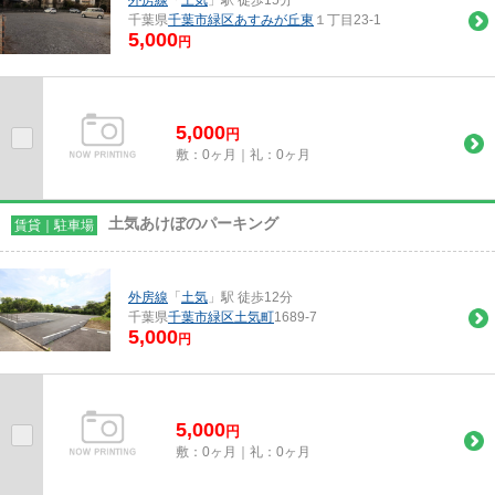
千葉県
千葉市緑区
あすみが丘東
１丁目23-1
5,000
円
5,000
円
敷：0ヶ月｜礼：0ヶ月
土気あけぼのパーキング
賃貸｜駐車場
外房線
「
土気
」駅 徒歩12分
千葉県
千葉市緑区
土気町
1689-7
5,000
円
5,000
円
敷：0ヶ月｜礼：0ヶ月