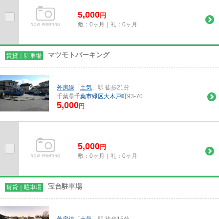
5,000
円
敷：0ヶ月｜礼：0ヶ月
マツモトパーキング
賃貸｜駐車場
外房線
「
土気
」駅 徒歩21分
千葉県
千葉市緑区
大木戸町
93-70
5,000
円
5,000
円
敷：0ヶ月｜礼：0ヶ月
宝台駐車場
賃貸｜駐車場
外房線
「
土気
」駅 徒歩15分