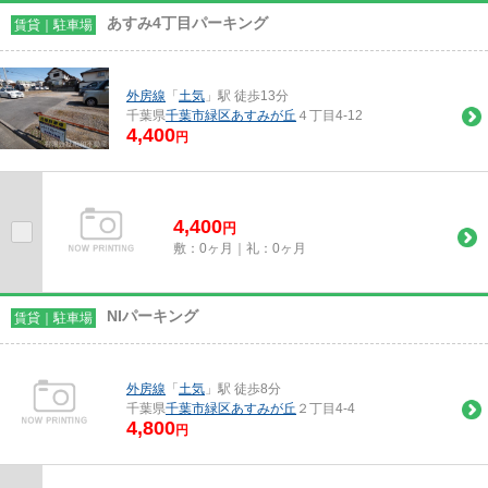
あすみ4丁目パーキング
賃貸｜駐車場
外房線
「
土気
」駅 徒歩13分
千葉県
千葉市緑区
あすみが丘
４丁目4-12
4,400
円
4,400
円
敷：0ヶ月｜礼：0ヶ月
NIパーキング
賃貸｜駐車場
外房線
「
土気
」駅 徒歩8分
千葉県
千葉市緑区
あすみが丘
２丁目4-4
4,800
円