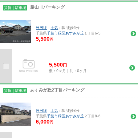
勝山Ⅲパーキング
賃貸｜駐車場
外房線
「
土気
」駅 徒歩6分
千葉県
千葉市緑区
あすみが丘
１丁目6-5
5,500
円
5,500
円
敷：0ヶ月｜礼：0ヶ月
あすみが丘2丁目パーキング
賃貸｜駐車場
外房線
「
土気
」駅 徒歩8分
千葉県
千葉市緑区
あすみが丘
２丁目8-6
6,000
円