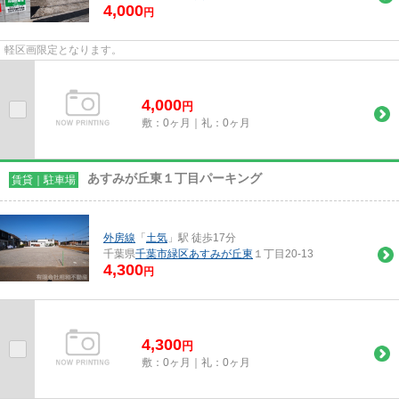
4,000
円
軽区画限定となります。
4,000
円
敷：0ヶ月｜礼：0ヶ月
あすみが丘東１丁目パーキング
賃貸｜駐車場
外房線
「
土気
」駅 徒歩17分
千葉県
千葉市緑区
あすみが丘東
１丁目20-13
4,300
円
4,300
円
敷：0ヶ月｜礼：0ヶ月