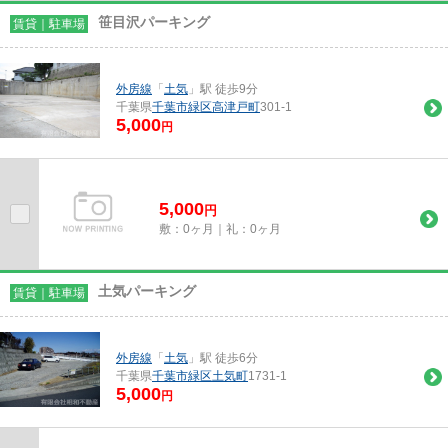
笹目沢パーキング
賃貸｜駐車場
外房線
「
土気
」駅 徒歩9分
千葉県
千葉市緑区
高津戸町
301-1
5,000
円
5,000
円
敷：0ヶ月｜礼：0ヶ月
土気パーキング
賃貸｜駐車場
外房線
「
土気
」駅 徒歩6分
千葉県
千葉市緑区
土気町
1731-1
5,000
円