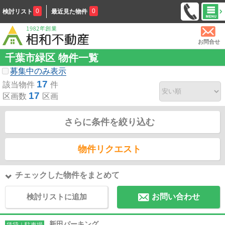
0
0
検討リスト
最近見た物件
お問合せ
千葉市緑区 物件一覧
募集中のみ表示
17
該当物件
件
17
区画数
区画
さらに条件を絞り込む
物件リクエスト
チェックした物件をまとめて
検討リストに追加
お問い合わせ
新田パーキング
賃貸｜駐車場