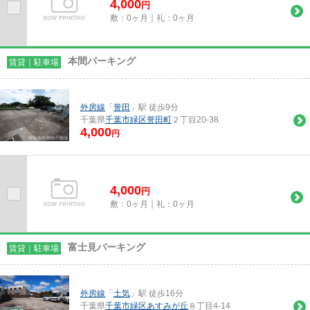
4,000
円
敷：0ヶ月｜礼：0ヶ月
本間パーキング
賃貸｜駐車場
外房線
「
誉田
」駅 徒歩9分
千葉県
千葉市緑区
誉田町
２丁目20-38
4,000
円
4,000
円
敷：0ヶ月｜礼：0ヶ月
富士見パーキング
賃貸｜駐車場
外房線
「
土気
」駅 徒歩16分
千葉県
千葉市緑区
あすみが丘
８丁目4-14