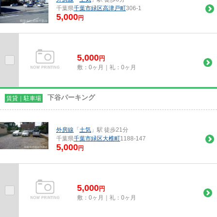
千葉県
千葉市緑区
高津戸町
306-1
5,000
円
5,000
円
敷：0ヶ月｜礼：0ヶ月
下谷パーキング
賃貸｜駐車場
外房線
「
土気
」駅 徒歩21分
千葉県
千葉市緑区
大椎町
1188-147
5,000
円
5,000
円
敷：0ヶ月｜礼：0ヶ月