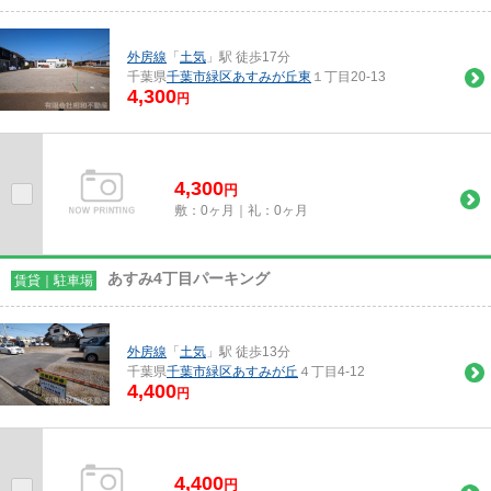
外房線
「
土気
」駅 徒歩17分
千葉県
千葉市緑区
あすみが丘東
１丁目20-13
4,300
円
4,300
円
敷：0ヶ月｜礼：0ヶ月
あすみ4丁目パーキング
賃貸｜駐車場
外房線
「
土気
」駅 徒歩13分
千葉県
千葉市緑区
あすみが丘
４丁目4-12
4,400
円
4,400
円