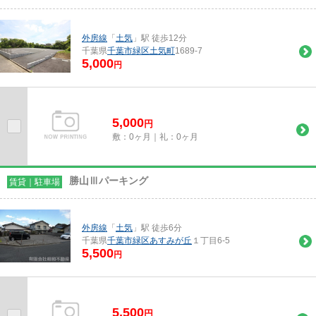
外房線
「
土気
」駅 徒歩12分
千葉県
千葉市緑区
土気町
1689-7
5,000
円
5,000
円
敷：0ヶ月｜礼：0ヶ月
勝山Ⅲパーキング
賃貸｜駐車場
外房線
「
土気
」駅 徒歩6分
千葉県
千葉市緑区
あすみが丘
１丁目6-5
5,500
円
5,500
円