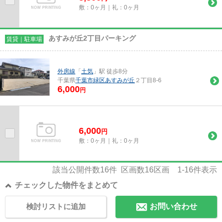
敷：0ヶ月｜礼：0ヶ月
あすみが丘2丁目パーキング
賃貸｜駐車場
外房線
「
土気
」駅 徒歩8分
千葉県
千葉市緑区
あすみが丘
２丁目8-6
6,000
円
6,000
円
敷：0ヶ月｜礼：0ヶ月
該当公開件数
16
件 区画数
16
区画
1-16
件表示
チェックした物件をまとめて
検討リストに追加
お問い合わせ