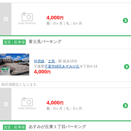
4,000
円
敷：0ヶ月｜礼：0ヶ月
富士見パーキング
賃貸｜駐車場
外房線
「
土気
」駅 徒歩16分
千葉県
千葉市緑区
あすみが丘
８丁目4-14
4,000
円
軽区画限定となります。
4,000
円
敷：0ヶ月｜礼：0ヶ月
あすみが丘東１丁目パーキング
賃貸｜駐車場