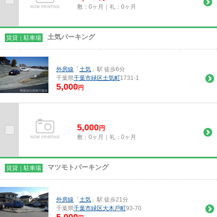
敷：0ヶ月｜礼：0ヶ月
土気パーキング
賃貸｜駐車場
外房線
「
土気
」駅 徒歩6分
千葉県
千葉市緑区
土気町
1731-1
5,000
円
5,000
円
敷：0ヶ月｜礼：0ヶ月
マツモトパーキング
賃貸｜駐車場
外房線
「
土気
」駅 徒歩21分
千葉県
千葉市緑区
大木戸町
93-70
5,000