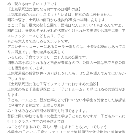
め、現在も緑の多いエリアです。
【土気駅周辺に住むならおすすめは昭和の森】
土気駅周辺のお出かけスポットといえば、昭和の森は外せません。
昭和の森は、土気駅の南口から徒歩約25 分の場所にあります。
ここは千葉市最大の都市公園で、面積はなんと105.8ha もあるんですよ。
園内には、春夏秋冬それぞれの名前が付けられた遊歩道やお花見広場、ア
スレチックコースなどもあり、子ど
もから大人まで楽しめるスポットです。
アスレチックコーナーにあるローラー滑り台は、全長約109ｍもあってス
リル満点です。他の遊具も充実して
いるため、子育てファミリーにも人気の公園です。
四季の花を感じられるなど自然が豊富なので、公園の一部は県立自然公園
にも指定されています。
土気駅周辺の賃貸物件へお引越しをしたら、ぜひ足を運んでみてはいかが
でしょうか。
【土気駅周辺に住む子育てファミリーにおすすめの施設】
土気駅のある千葉市緑区には、『子どもルーム』と呼ばれる公共施設があ
ります。
子どもルームとは、親が仕事などで日中いない小学生を対象とした放課後
に利用できる施設で、土曜日や夏休
み・冬休みなどの長期休暇期間も利用できますよ。
普段は同じ学校でも別々の教室で学ぶ子どもたちですが、子どもルームに
行くとクラス・学年の枠を超えて遊
ぶことができるので、寂しい思いをすることも少ないでしょう。
小学生の子がいる子育てファミリーが土気駅周辺の賃貸物件に引越す際