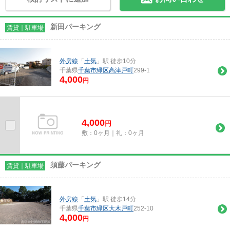
新田パーキング
賃貸｜駐車場
外房線
「
土気
」駅 徒歩10分
千葉県
千葉市緑区
高津戸町
299-1
4,000
円
4,000
円
敷：0ヶ月｜礼：0ヶ月
須藤パーキング
賃貸｜駐車場
外房線
「
土気
」駅 徒歩14分
千葉県
千葉市緑区
大木戸町
252-10
4,000
円