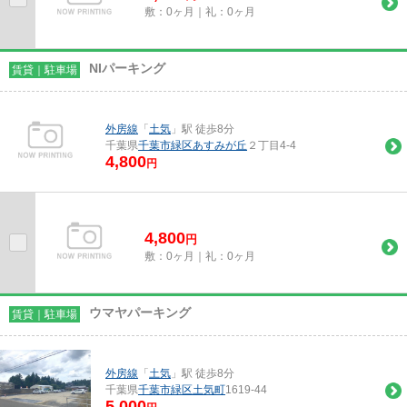
敷：0ヶ月｜礼：0ヶ月
NIパーキング
賃貸｜駐車場
外房線
「
土気
」駅 徒歩8分
千葉県
千葉市緑区
あすみが丘
２丁目4-4
4,800
円
4,800
円
敷：0ヶ月｜礼：0ヶ月
ウマヤパーキング
賃貸｜駐車場
外房線
「
土気
」駅 徒歩8分
千葉県
千葉市緑区
土気町
1619-44
5,000