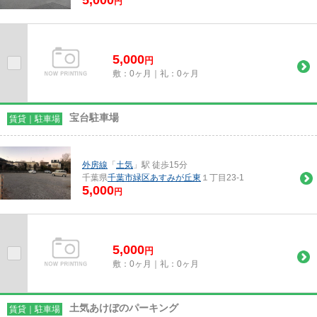
円
5,000
円
敷：0ヶ月｜礼：0ヶ月
宝台駐車場
賃貸｜駐車場
外房線
「
土気
」駅 徒歩15分
千葉県
千葉市緑区
あすみが丘東
１丁目23-1
5,000
円
5,000
円
敷：0ヶ月｜礼：0ヶ月
土気あけぼのパーキング
賃貸｜駐車場