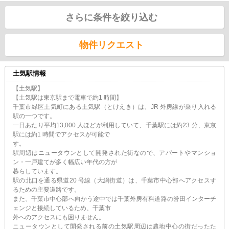
さらに条件を絞り込む
物件リクエスト
土気駅情報
【土気駅】
【土気駅は東京駅まで電車で約1 時間】
千葉市緑区土気町にある土気駅（とけえき）は、JR 外房線が乗り入れる
駅の一つです。
一日あたり平均13,000 人ほどが利用していて、千葉駅には約23 分、東京
駅には約1 時間でアクセスが可能で
す。
駅周辺はニュータウンとして開発された街なので、アパートやマンショ
ン・一戸建てが多く幅広い年代の方が
暮らしています。
駅の北口を通る県道20 号線（大網街道）は、千葉市中心部へアクセスす
るための主要道路です。
また、千葉市中心部へ向かう途中では千葉外房有料道路の誉田インターチ
ェンジと接続しているため、千葉市
外へのアクセスにも困りません。
ニュータウンとして開発される前の土気駅周辺は農地中心の街だったた