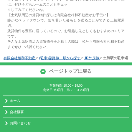
は、ぜひ子どもルームのこともチェッ
クしてみてくださいね。
【土気駅周辺の賃貸物件探しは有限会社相和不動産がお手伝い】
静かなベッドタウンで、落ち着いた暮らしを送ることができる土気駅周
辺。
賃貸物件も豊富に揃っているので、お引越し先としてもおすすめのエリア
です。
そんな土気駅周辺の賃貸物件をお探しの際は、私たち有限会社相和不動産
までぜひご相談ください。
有限会社相和不動産
>
(駐車場)路線・駅から探す
>
JR外房線
>
土気駅の駐車場
ページトップに戻る
営業時間:10:00～19:00
定休日:水曜日、第２・３木曜日
ホーム
会社概要
お問い合わせ