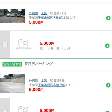
外房線
「
土気
」駅 徒歩21分
千葉県
千葉市緑区
大椎町
1188-147
5,000
円
5,000
円
敷：0ヶ月｜礼：0ヶ月
笹目沢パーキング
賃貸｜駐車場
外房線
「
土気
」駅 徒歩9分
千葉県
千葉市緑区
高津戸町
301-1
5,000
円
5,000
円