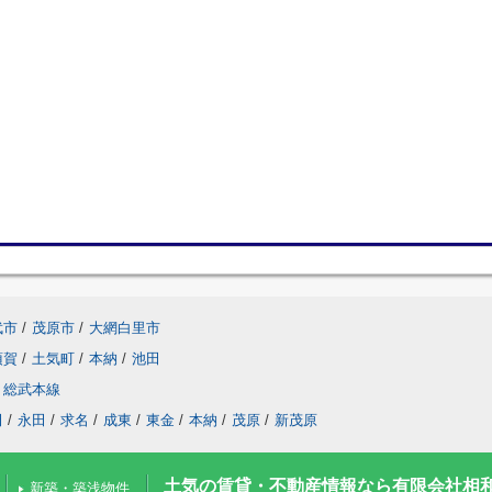
武市
/
茂原市
/
大網白里市
須賀
/
土気町
/
本納
/
池田
総武本線
田
/
永田
/
求名
/
成東
/
東金
/
本納
/
茂原
/
新茂原
土気の賃貸・不動産情報なら有限会社相
新築・築浅物件