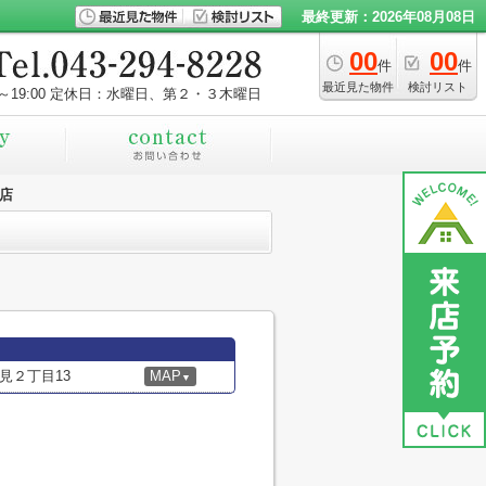
最終更新：2026年08月08日
00
00
件
件
最近見た物件
検討リスト
～19:00
定休日：水曜日、第２・３木曜日
店
見２丁目13
MAP
▼