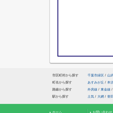
市区町村から探す
千葉市緑区
/
山
町名から探す
あすみが丘
/
本
路線から探す
外房線
/
東金線
/
駅から探す
土気
/
大網
/
誉
ホーム
お問い合わせ