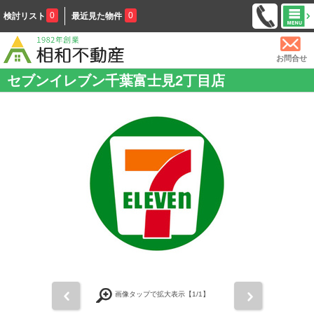
0
0
検討リスト
最近見た物件
お問合せ
セブンイレブン千葉富士見2丁目店
前
次
画像タップで拡大表示【
1
/1】