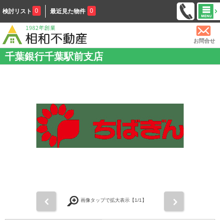
0
0
検討リスト
最近見た物件
お問合せ
千葉銀行千葉駅前支店
前
次
画像タップで拡大表示【
1
/1】