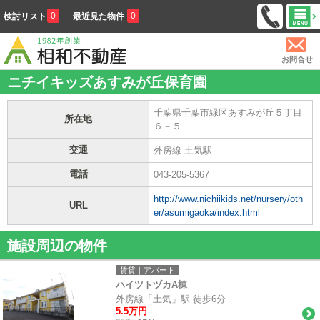
0
0
検討リスト
最近見た物件
お問合せ
ニチイキッズあすみが丘保育園
千葉県千葉市緑区あすみが丘５丁目
所在地
６－５
交通
外房線 土気駅
電話
043-205-5367
http://www.nichiikids.net/nursery/oth
URL
er/asumigaoka/index.html
施設周辺の物件
賃貸｜アパート
ハイツトヅカA棟
外房線「土気」駅 徒歩6分
5.5万円