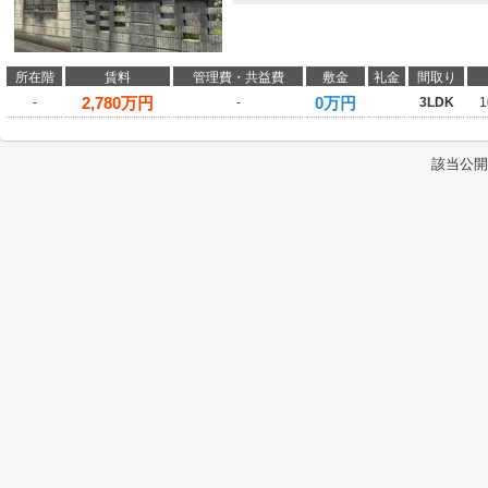
所在階
賃料
管理費・共益費
敷金
礼金
間取り
2,780
万円
0万円
-
-
3LDK
1
該当公開