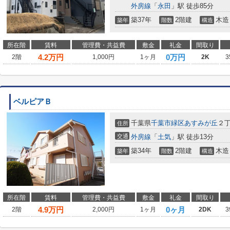
外房線
「
永田
」駅 徒歩85分
築37年
2階建
木造
築年
階数
構造
所在階
賃料
管理費・共益費
敷金
礼金
間取り
4.2
万円
0万円
2階
1,000円
1ヶ月
2K
3
ベルピアＢ
千葉県
千葉市緑区
あすみが丘
２
住所
交通
外房線
「
土気
」駅 徒歩13分
築34年
2階建
木造
築年
階数
構造
所在階
賃料
管理費・共益費
敷金
礼金
間取り
4.9
万円
0ヶ月
2階
2,000円
1ヶ月
2DK
3