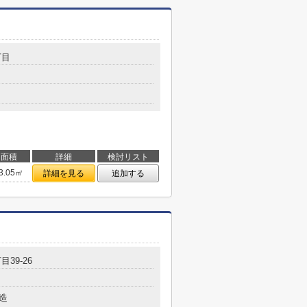
丁目
面積
詳細
検討リスト
3.05㎡
詳細を見る
追加する
目39-26
造