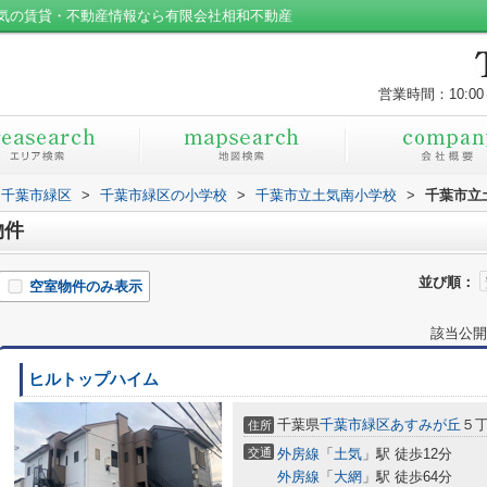
気の賃貸・不動産情報なら有限会社相和不動産
営業時間：10:00
千葉市緑区
>
千葉市緑区の小学校
>
千葉市立土気南小学校
>
千葉市立
物件
並び順：
空室物件のみ表示
該当公開
ヒルトップハイム
千葉県
千葉市緑区
あすみが丘
５丁
住所
交通
外房線
「
土気
」駅 徒歩12分
外房線
「
大網
」駅 徒歩64分