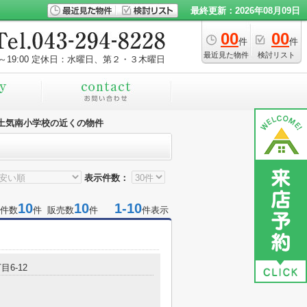
最終更新：2026年08月09日
00
00
件
件
最近見た物件
検討リスト
～19:00
定休日：水曜日、第２・３木曜日
土気南小学校の近くの物件
表示件数：
10
10
1-10
件数
件 販売数
件
件表示
目6-12