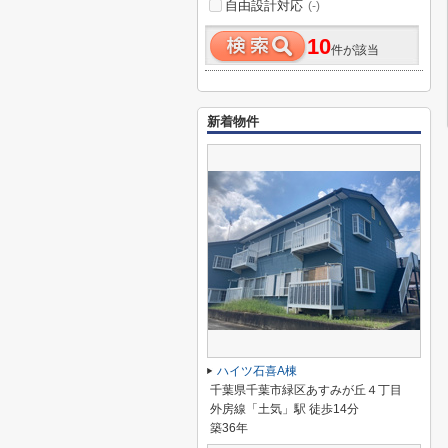
自由設計対応
(-)
10
件が該当
新着物件
ハイツ石喜A棟
千葉県千葉市緑区あすみが丘４丁目
外房線「土気」駅 徒歩14分
築36年