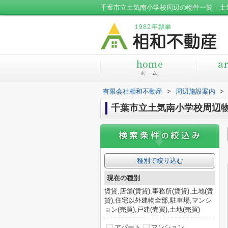
千葉市立土気南小学校周辺の物件一覧｜土
有限会社相和不動産
>
周辺施設案内
>
千葉市立土気南小学校周辺
種別で絞り込む
現在の種別
賃貸,店舗(賃貸),事務所(賃貸),土地(賃
貸),住宅以外建物全部,駐車場,マンシ
ョン(売買),戸建(売買),土地(売買)
アパート
マンション