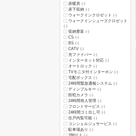
床暖房
(-)
床下収納
(-)
ウォークインクロゼット
(-)
ウォークインシューズクロゼット
(-)
収納豊富
(-)
CS
(-)
BS
(-)
CATV
(-)
光ファイバー
(-)
インターネット対応
(-)
オートロック
(-)
TVモニタ付インターホン
(-)
宅配ボックス
(-)
24時間緊急通報システム
(-)
ディンプルキー
(-)
防犯カメラ
(-)
24時間有人管理
(-)
フロントサービス
(-)
24時間ゴミ出し可
(-)
住戸内覧可能
(-)
コンシェルジュサービス
(-)
駐車場あり
(-)
2階以上
(-)