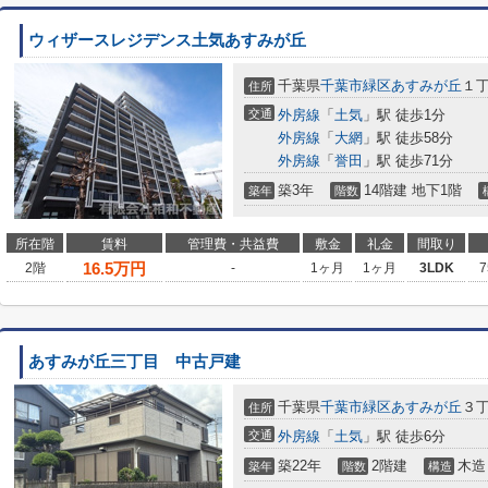
ウィザースレジデンス土気あすみが丘
千葉県
千葉市緑区
あすみが丘
１丁
住所
交通
外房線
「
土気
」駅 徒歩1分
外房線
「
大網
」駅 徒歩58分
外房線
「
誉田
」駅 徒歩71分
築3年
14階建 地下1階
築年
階数
所在階
賃料
管理費・共益費
敷金
礼金
間取り
16.5
万円
2階
-
1ヶ月
1ヶ月
3LDK
7
あすみが丘三丁目 中古戸建
千葉県
千葉市緑区
あすみが丘
３丁
住所
交通
外房線
「
土気
」駅 徒歩6分
築22年
2階建
木造
築年
階数
構造