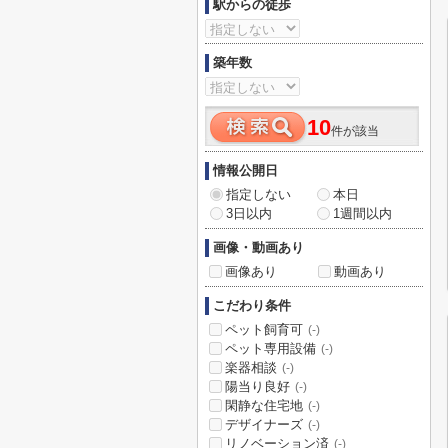
駅からの徒歩
築年数
10
件が該当
情報公開日
指定しない
本日
3日以内
1週間以内
画像・動画あり
画像あり
動画あり
こだわり条件
ペット飼育可
(-)
ペット専用設備
(-)
楽器相談
(-)
陽当り良好
(-)
閑静な住宅地
(-)
デザイナーズ
(-)
リノベーション済
(-)