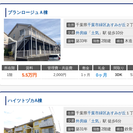
ブランロージュＡ棟
千葉県
千葉市緑区
あすみが丘
２
住所
交通
外房線
「
土気
」駅 徒歩10分
築33年
2階建
木造
築年
階数
構造
所在階
賃料
管理費・共益費
敷金
礼金
間取り
5.5
万円
0ヶ月
1階
2,000円
1ヶ月
3DK
5
ハイツトヅカA棟
千葉県
千葉市緑区
あすみが丘
１丁
住所
交通
外房線
「
土気
」駅 徒歩6分
築31年
2階建
鉄骨
築年
階数
構造