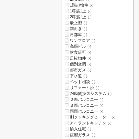
1階の物件
(-)
10階以上
(-)
20階以上
(-)
最上階
(-)
南向き
(-)
角部屋
(-)
ワンフロア
(-)
高層ビル
(-)
飲食店可
(-)
居抜物件
(-)
個別空調
(-)
都市ガス
(-)
下水道
(-)
ペット相談
(-)
リフォーム済
(-)
24時間換気システム
(-)
２面バルコニー
(-)
３面バルコニー
(-)
両面バルコニー
(-)
IHクッキングヒーター
(-)
アイランドキッチン
(-)
輸入住宅
(-)
複層ガラス
(-)