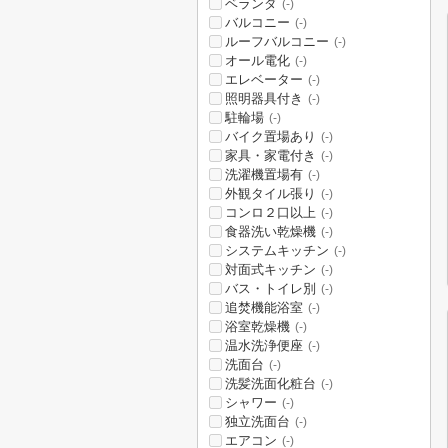
ベランダ
(-)
バルコニー
(-)
ルーフバルコニー
(-)
オール電化
(-)
エレベーター
(-)
照明器具付き
(-)
駐輪場
(-)
バイク置場あり
(-)
家具・家電付き
(-)
洗濯機置場有
(-)
外観タイル張り
(-)
コンロ２口以上
(-)
食器洗い乾燥機
(-)
システムキッチン
(-)
対面式キッチン
(-)
バス・トイレ別
(-)
追焚機能浴室
(-)
浴室乾燥機
(-)
温水洗浄便座
(-)
洗面台
(-)
洗髪洗面化粧台
(-)
シャワー
(-)
独立洗面台
(-)
エアコン
(-)