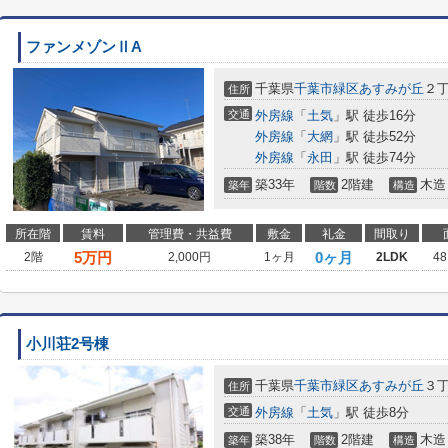
ファンメゾンⅡA
千葉県
千葉市緑区
あすみが丘
２
住所
交通
外房線
「
土気
」駅 徒歩16分
外房線
「
大網
」駅 徒歩52分
外房線
「
永田
」駅 徒歩74分
築33年
2階建
木造
築年
階数
構造
所在階
賃料
管理費・共益費
敷金
礼金
間取り
5
万円
0ヶ月
2階
2,000円
1ヶ月
2LDK
48
小川荘2号棟
千葉県
千葉市緑区
あすみが丘
３丁
住所
交通
外房線
「
土気
」駅 徒歩8分
築38年
2階建
木造
築年
階数
構造