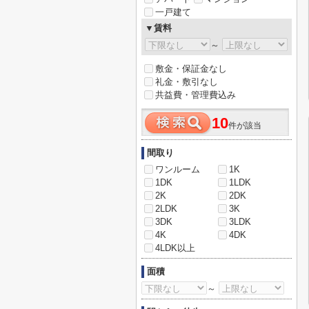
一戸建て
▼賃料
～
敷金・保証金なし
礼金・敷引なし
共益費・管理費込み
10
件が該当
間取り
ワンルーム
1K
1DK
1LDK
2K
2DK
2LDK
3K
3DK
3LDK
4K
4DK
4LDK以上
面積
～