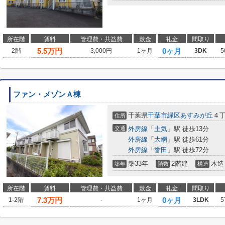
所在階
賃料
管理費・共益費
敷金
礼金
間取り
5.5
万円
0ヶ月
2階
3,000円
1ヶ月
3DK
5
ファン・メゾンＡ棟
千葉県
千葉市緑区
あすみが丘
４
住所
交通
外房線
「
土気
」駅 徒歩13分
外房線
「
大網
」駅 徒歩61分
外房線
「
誉田
」駅 徒歩72分
築33年
2階建
木造
築年
階数
構造
所在階
賃料
管理費・共益費
敷金
礼金
間取り
7.3
万円
0ヶ月
1-2階
-
1ヶ月
3LDK
5