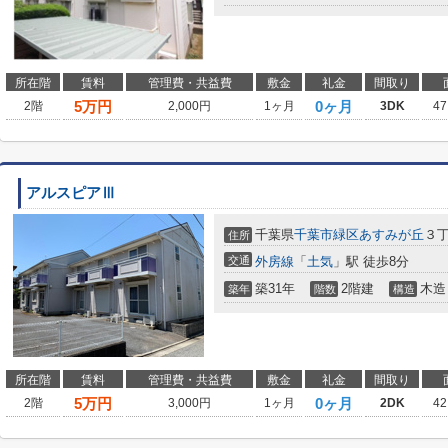
所在階
賃料
管理費・共益費
敷金
礼金
間取り
5
万円
0ヶ月
2階
2,000円
1ヶ月
3DK
47
アルスピアⅢ
千葉県
千葉市緑区
あすみが丘
３丁
住所
交通
外房線
「
土気
」駅 徒歩8分
築31年
2階建
木造
築年
階数
構造
所在階
賃料
管理費・共益費
敷金
礼金
間取り
5
万円
0ヶ月
2階
3,000円
1ヶ月
2DK
42