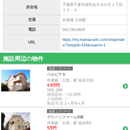
千葉県千葉市緑区あすみが丘１丁目
所在地
２０－５
交通
外房線 土気駅
電話
043-294-8600
https://my.hamazushi.com/shop/inde
URL
x/?shopId=314&search=1
施設周辺の物件
賃貸｜アパート
ベルピアＢ
外房線「土気」駅 徒歩13分
4.9万円
間取:
2DK
建物面積:
- / 12.02坪
土地面積:
- / -
敷金/礼金:
1ヶ月/0ヶ月
賃貸｜アパート
グリーンファームB棟
外房線「土気」駅 徒歩9分
5万円