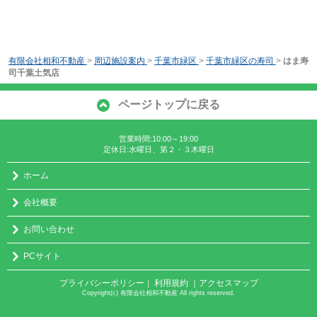
有限会社相和不動産
>
周辺施設案内
>
千葉市緑区
>
千葉市緑区の寿司
>
はま寿
司千葉土気店
ページトップに戻る
営業時間:10:00～19:00
定休日:水曜日、第２・３木曜日
ホーム
会社概要
お問い合わせ
PCサイト
プライバシーポリシー
利用規約
｜アクセスマップ
｜
Copyright(c) 有限会社相和不動産 All rights reserved.