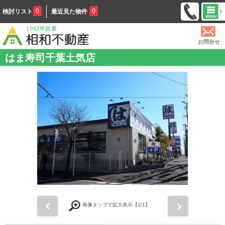
0
0
検討リスト
最近見た物件
お問合せ
はま寿司千葉土気店
前
次
画像タップで拡大表示【
1
/1】