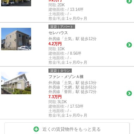
間取:
2DK
建物面積:
- / 13.14坪
土地面積:
- / -
敷金/礼金:
1ヶ月/0ヶ月
賃貸｜アパート
セレハウス
外房線「土気」駅 徒歩12分
4.2万円
間取:
1DK
建物面積:
- / 8.56坪
土地面積:
- / -
敷金/礼金:
1ヶ月/0ヶ月
賃貸｜タウン
ファン・メゾンＡ棟
外房線「土気」駅 徒歩13分
外房線「大網」駅 徒歩61分
外房線「誉田」駅 徒歩72分
7.3万円
間取:
3LDK
建物面積:
- / 17.53坪
土地面積:
- / -
敷金/礼金:
1ヶ月/0ヶ月
近くの賃貸物件をもっと見る