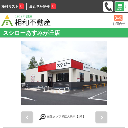
0
0
検討リスト
最近見た物件
お問合せ
スシローあすみが丘店
前
次
画像タップで拡大表示【
1
/1】