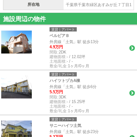
所在地
千葉県千葉市緑区あすみが丘７丁目1
施設周辺の物件
賃貸｜アパート
ベルピアＢ
外房線「土気」駅 徒歩13分
4.9万円
間取:
2DK
建物面積:
- / 12.02坪
土地面積:
- / -
敷金/礼金:
1ヶ月/0ヶ月
賃貸｜アパート
ハイツトヅカA棟
外房線「土気」駅 徒歩6分
5.5万円
間取:
3DK
建物面積:
- / 15.25坪
土地面積:
- / -
敷金/礼金:
1ヶ月/0ヶ月
賃貸｜アパート
サニーハイツ土気
外房線「土気」駅 徒歩23分
5.2万円