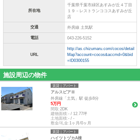
千葉県千葉市緑区あすみが丘４丁目
所在地
１９－レストランココスあすみが丘
店
交通
外房線 土気駅
電話
043-226-5152
http://as.chizumaru.com/cocos/detail
URL
Map?account=cocos&accmd=0&bid
=ID0300155
施設周辺の物件
賃貸｜アパート
アルスピアⅢ
外房線「土気」駅 徒歩8分
5万円
間取:
2DK
建物面積:
- / 12.77坪
土地面積:
- / -
敷金/礼金:
1ヶ月/0ヶ月
賃貸｜アパート
ハイツトヅカA棟