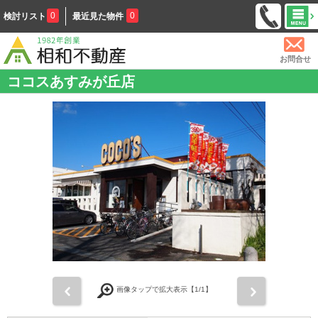
0
0
検討リスト
最近見た物件
お問合せ
ココスあすみが丘店
前
次
画像タップで拡大表示【
1
/1】