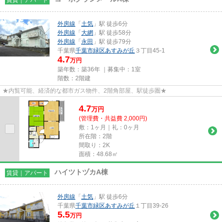
外房線
「
土気
」駅 徒歩6分
外房線
「
大網
」駅 徒歩58分
外房線
「
永田
」駅 徒歩79分
千葉県
千葉市緑区
あすみが丘
３丁目45-1
4.7
万円
築年数：築36年 ｜募集中：
1室
階数：2階建
★内覧可能、経済的な都市ガス物件、2階角部屋、駅徒歩圏★
4.7
万
円
(管理費・共益費 2,000円)
敷：1ヶ月｜礼：0ヶ月
所在階：2階
間取り：2K
面積：48.68㎡
ハイツトヅカA棟
賃貸｜アパート
外房線
「
土気
」駅 徒歩6分
千葉県
千葉市緑区
あすみが丘
１丁目39-26
5.5
万円