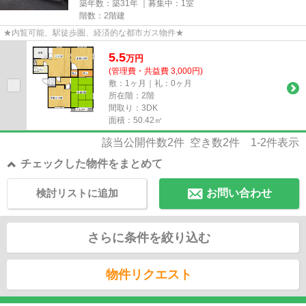
築年数：築31年 ｜募集中：
1室
階数：2階建
★内覧可能、駅徒歩圏、経済的な都市ガス物件★
5.5
万
円
(管理費・共益費 3,000円)
敷：1ヶ月｜礼：0ヶ月
所在階：2階
間取り：3DK
面積：50.42㎡
該当公開件数
2
件 空き数
2
件
1-2
件表示
チェックした物件をまとめて
検討リストに追加
お問い合わせ
さらに条件を絞り込む
物件リクエスト