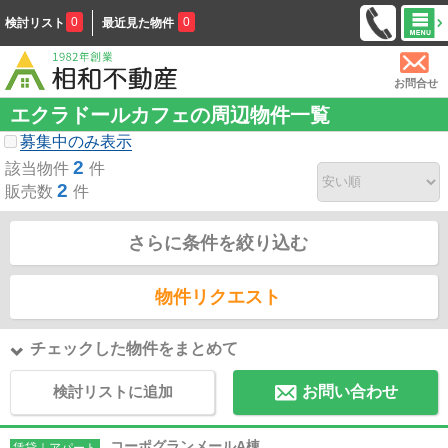
0
0
検討リスト
最近見た物件
お問合せ
エクラドールカフェの周辺物件一覧
募集中のみ表示
2
該当物件
件
2
販売数
件
さらに条件を絞り込む
物件リクエスト
チェックした物件をまとめて
検討リストに追加
お問い合わせ
コーポグランメールA棟
賃貸｜アパート