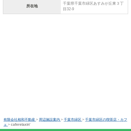
千葉県千葉市緑区あすみが丘東３丁
所在地
目32-9
有限会社相和不動産
>
周辺施設案内
>
千葉市緑区
>
千葉市緑区の喫茶店・カフ
ェ
>
caferelaxin'