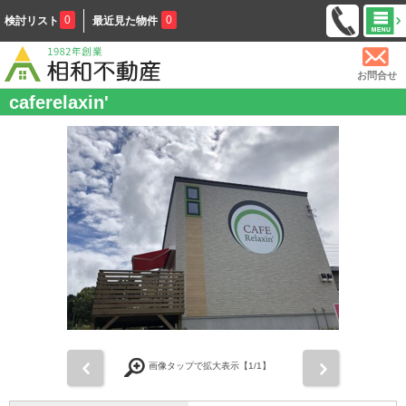
0
0
検討リスト
最近見た物件
お問合せ
caferelaxin'
前
次
画像タップで拡大表示【
1
/1】