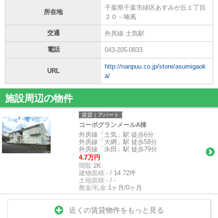
千葉県千葉市緑区あすみが丘１丁目
所在地
２０－喃風
交通
外房線 土気駅
電話
043-205-0833
http://nanpuu.co.jp/store/asumigaok
URL
a/
施設周辺の物件
賃貸｜アパート
コーポグランメールA棟
外房線「土気」駅 徒歩6分
外房線「大網」駅 徒歩58分
外房線「永田」駅 徒歩79分
4.7万円
間取:
2K
建物面積:
- / 14.72坪
土地面積:
- / -
敷金/礼金:
1ヶ月/0ヶ月
近くの賃貸物件をもっと見る