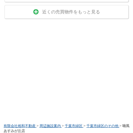
近くの売買物件をもっと見る
有限会社相和不動産
>
周辺施設案内
>
千葉市緑区
>
千葉市緑区のその他
>
喃風
あすみが丘店