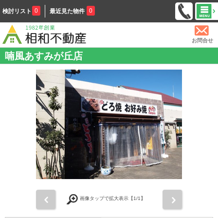
0
0
検討リスト
最近見た物件
お問合せ
喃風あすみが丘店
前
次
画像タップで拡大表示【
1
/1】