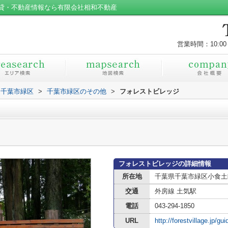
貸・不動産情報なら有限会社相和不動産
営業時間：10:00
千葉市緑区
>
千葉市緑区のその他
>
フォレストビレッジ
フォレストビレッジの詳細情報
所在地
千葉県千葉市緑区小食土
交通
外房線 土気駅
電話
043-294-1850
URL
http://forestvillage.jp/gu