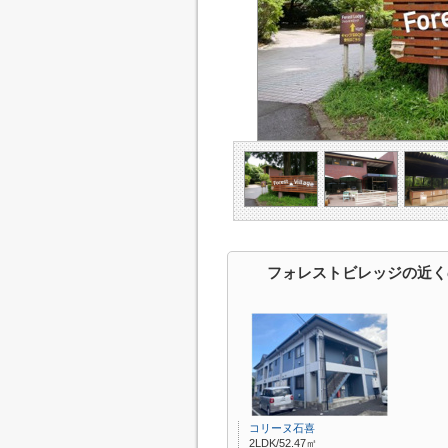
フォレストビレッジの近く
コリーヌ石喜
2LDK/52.47㎡