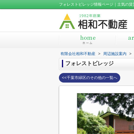
フォレストビレッジ情報ページ｜土気の賃
有限会社相和不動産
>
周辺施設案内
>
フォレストビレッジ
<<千葉市緑区のその他の一覧へ