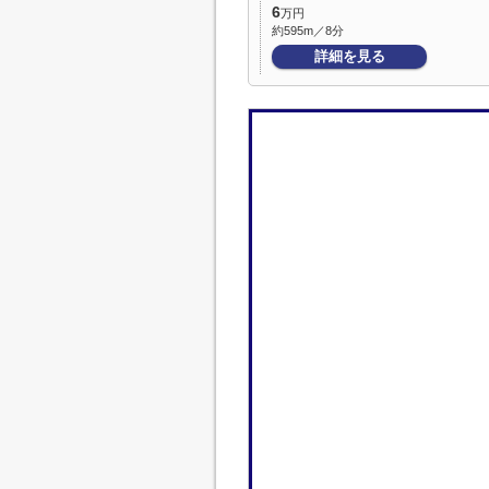
6
万円
約595m／8分
詳細を見る