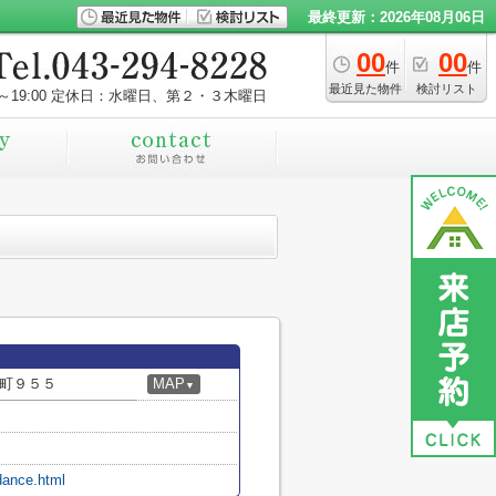
最終更新：2026年08月06日
00
00
件
件
最近見た物件
検討リスト
～19:00
定休日：水曜日、第２・３木曜日
町９５５
MAP
▼
idance.html