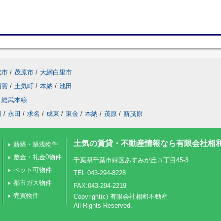
武市
/
茂原市
/
大網白里市
須賀
/
土気町
/
本納
/
池田
総武本線
田
/
永田
/
求名
/
成東
/
東金
/
本納
/
茂原
/
新茂原
土気の賃貸・不動産情報なら有限会社相
新築・築浅物件
敷金・礼金0物件
千葉県千葉市緑区あすみが丘３丁目45-3
ペット可物件
TEL:043-294-8228
都市ガス物件
FAX:043-294-2219
売買物件
Copyright(c) 有限会社相和不動産
All Rights Reserved.