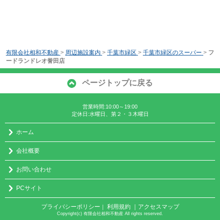
有限会社相和不動産
>
周辺施設案内
>
千葉市緑区
>
千葉市緑区のスーパー
>
フ
ードランドレオ誉田店
ページトップに戻る
営業時間:10:00～19:00
定休日:水曜日、第２・３木曜日
ホーム
会社概要
お問い合わせ
PCサイト
プライバシーポリシー
利用規約
｜アクセスマップ
｜
Copyright(c) 有限会社相和不動産 All rights reserved.