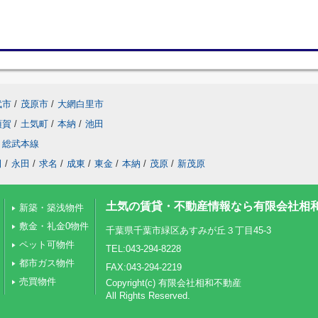
武市
/
茂原市
/
大網白里市
須賀
/
土気町
/
本納
/
池田
総武本線
田
/
永田
/
求名
/
成東
/
東金
/
本納
/
茂原
/
新茂原
土気の賃貸・不動産情報なら有限会社相
新築・築浅物件
敷金・礼金0物件
千葉県千葉市緑区あすみが丘３丁目45-3
ペット可物件
TEL:043-294-8228
都市ガス物件
FAX:043-294-2219
売買物件
Copyright(c) 有限会社相和不動産
All Rights Reserved.