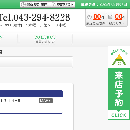
最終更新：2026年08月07日
00
00
件
件
最近見た物件
検討リスト
～19:00
定休日：水曜日、第２・３木曜日
店
１７１４−５
MAP
▼