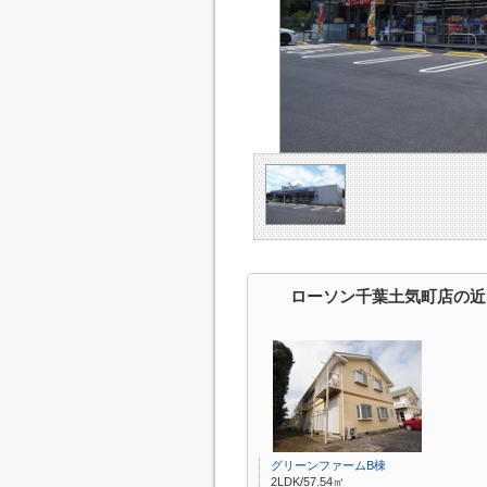
ローソン千葉土気町店の近
グリーンファームB棟
2LDK/57.54㎡