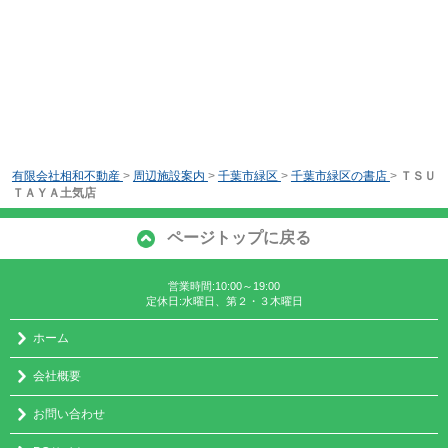
有限会社相和不動産
>
周辺施設案内
>
千葉市緑区
>
千葉市緑区の書店
>
ＴＳＵ
ＴＡＹＡ土気店
ページトップに戻る
営業時間:10:00～19:00
定休日:水曜日、第２・３木曜日
ホーム
会社概要
お問い合わせ