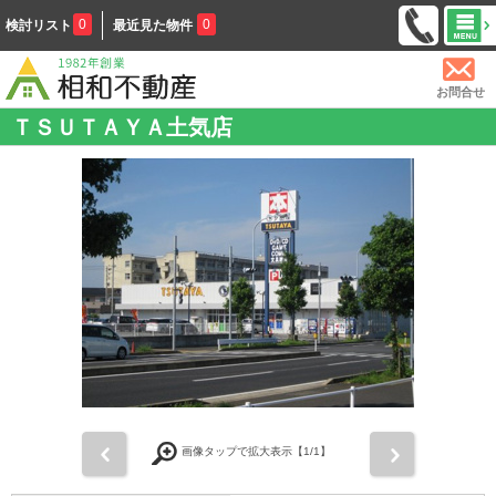
0
0
検討リスト
最近見た物件
お問合せ
ＴＳＵＴＡＹＡ土気店
前
次
画像タップで拡大表示【
1
/1】