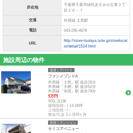
千葉県千葉市緑区あすみが丘東２丁
所在地
目２６－７
交通
外房線 土気駅
電話
043-295-4678
http://store-tsutaya.tsite.jp/storelocat
URL
or/detail/1514.html
施設周辺の物件
賃貸｜アパート
ファンメゾンⅡA
外房線「土気」駅 徒歩16分
外房線「大網」駅 徒歩52分
外房線「永田」駅 徒歩74分
5万円
間取:
2LDK
建物面積:
- / 14.58坪
土地面積:
- / -
敷金/礼金:
1ヶ月/0ヶ月
賃貸｜マンション
キミコアベニュー