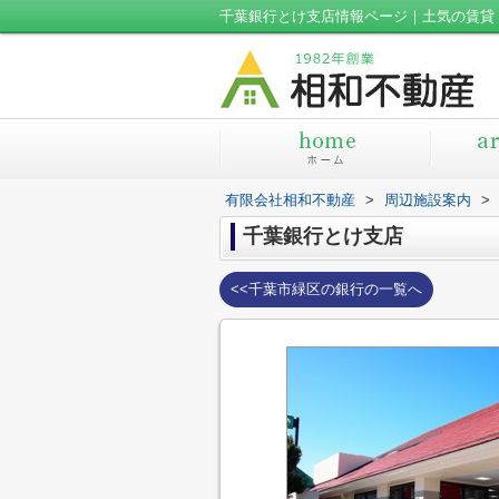
千葉銀行とけ支店情報ページ｜土気の賃貸
有限会社相和不動産
>
周辺施設案内
>
千葉銀行とけ支店
<<千葉市緑区の銀行の一覧へ