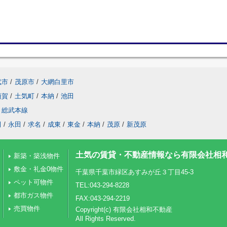
武市
/
茂原市
/
大網白里市
須賀
/
土気町
/
本納
/
池田
総武本線
田
/
永田
/
求名
/
成東
/
東金
/
本納
/
茂原
/
新茂原
土気の賃貸・不動産情報なら有限会社相
新築・築浅物件
敷金・礼金0物件
千葉県千葉市緑区あすみが丘３丁目45-3
ペット可物件
TEL:043-294-8228
都市ガス物件
FAX:043-294-2219
売買物件
Copyright(c) 有限会社相和不動産
All Rights Reserved.