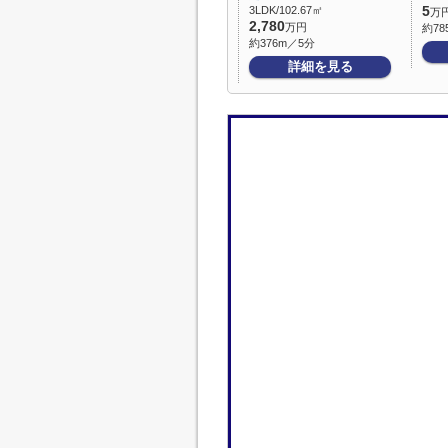
3LDK/102.67㎡
5
万
2,780
万円
約78
約376m／5分
詳細を見る