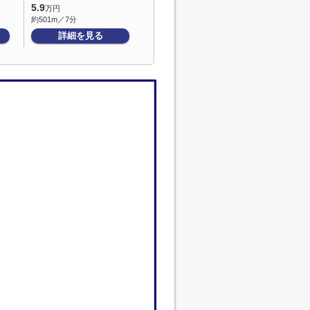
5.9
万円
約501m／7分
詳細を見る