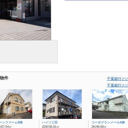
物件
千葉銀行と
千葉銀行と
ーンファームB棟
ハイツ三田
コーポグランメールA棟
/57.54㎡
2DK/36.81㎡
2K/48.68㎡