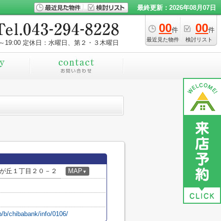
最終更新：2026年08月07日
00
00
件
件
最近見た物件
検討リスト
～19:00
定休日：水曜日、第２・３木曜日
が丘１丁目２０－２
MAP
▼
p/b/chibabank/info/0106/