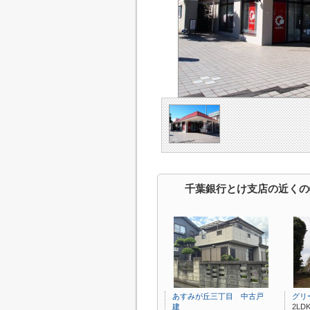
千葉銀行とけ支店の近くの
あすみが丘三丁目 中古戸
グリ
建
2LDK