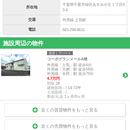
千葉県千葉市緑区あすみが丘１丁目4
所在地
3-4
交通
外房線 土気駅
電話
043-294-8611
施設周辺の物件
賃貸｜アパート
コーポグランメールA棟
外房線「土気」駅 徒歩6分
外房線「大網」駅 徒歩58分
外房線「永田」駅 徒歩79分
4.7万円
間取:
2K
建物面積:
- / 14.72坪
土地面積:
- / -
敷金/礼金:
1ヶ月/0ヶ月
近くの賃貸物件をもっと見る
近くの売買物件をもっと見る