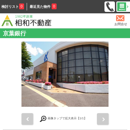
0
0
検討リスト
最近見た物件
お問合せ
京葉銀行
前
次
画像タップで拡大表示【
1
/1】