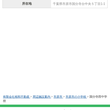
所在地
千葉県市原市国分寺台中央５丁目1-1
有限会社相和不動産
>
周辺施設案内
>
市原市
>
市原市の小学校
>
国分寺西中学
校