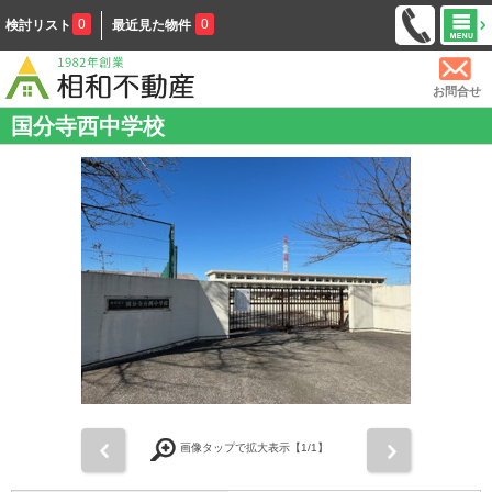
0
0
検討リスト
最近見た物件
お問合せ
国分寺西中学校
前
次
画像タップで拡大表示【
1
/1】