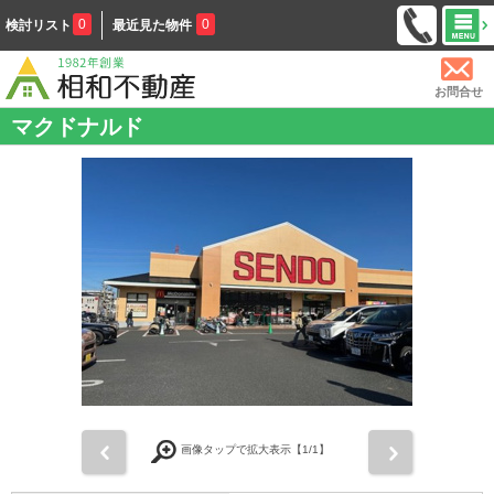
0
0
検討リスト
最近見た物件
お問合せ
マクドナルド
前
次
画像タップで拡大表示【
1
/1】