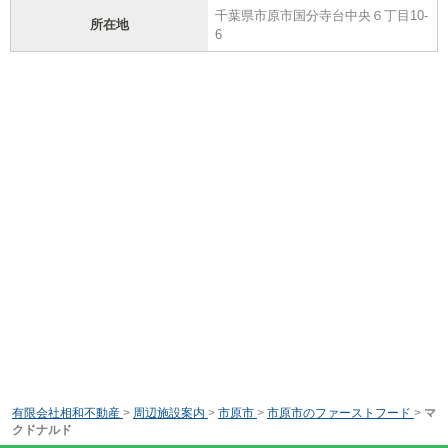
千葉県市原市国分寺台中央６丁目10-
所在地
6
有限会社相和不動産
>
周辺施設案内
>
市原市
>
市原市のファーストフード
>
マ
クドナルド