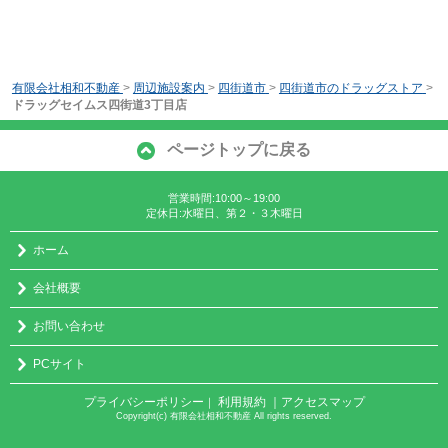
有限会社相和不動産
>
周辺施設案内
>
四街道市
>
四街道市のドラッグストア
>
ドラッグセイムス四街道3丁目店
ページトップに戻る
営業時間:10:00～19:00
定休日:水曜日、第２・３木曜日
ホーム
会社概要
お問い合わせ
PCサイト
プライバシーポリシー
利用規約
｜アクセスマップ
｜
Copyright(c) 有限会社相和不動産 All rights reserved.