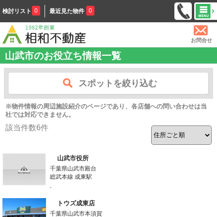
0
0
検討リスト
最近見た物件
お問合せ
山武市のお役立ち情報一覧
スポットを絞り込む
※物件情報の周辺施設紹介のページであり、各店舗への問い合わせは当
社では対応できません。
該当件数
6
件
山武市役所
千葉県山武市殿台
総武本線 成東駅
-
トウズ成東店
千葉県山武市本須賀