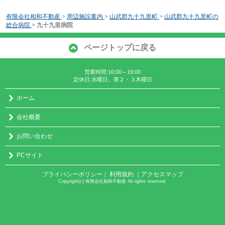
有限会社相和不動産
>
周辺施設案内
>
山武郡九十九里町
>
山武郡九十九里町の
総合病院
>
九十九里病院
ページトップに戻る
営業時間:10:00～19:00
定休日:水曜日、第２・３木曜日
ホーム
会社概要
お問い合わせ
PCサイト
プライバシーポリシー
利用規約
｜アクセスマップ
｜
Copyright(c) 有限会社相和不動産 All rights reserved.