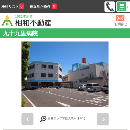
0
0
検討リスト
最近見た物件
お問合せ
九十九里病院
前
次
画像タップで拡大表示【
1
/1】