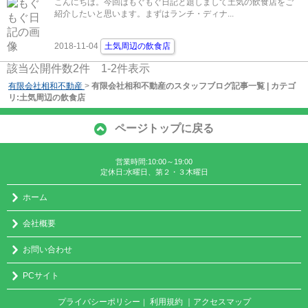
こんにちは。今回はもぐもぐ日記と題しまして土気の飲食店をご
紹介したいと思います。まずはランチ・ディナ...
2018-11-04
土気周辺の飲食店
該当公開件数
2
件
1-2
件表示
有限会社相和不動産
>
有限会社相和不動産のスタッフブログ記事一覧 | カテゴ
リ:土気周辺の飲食店
ページトップに戻る
営業時間:10:00～19:00
定休日:水曜日、第２・３木曜日
ホーム
会社概要
お問い合わせ
PCサイト
プライバシーポリシー
利用規約
｜アクセスマップ
｜