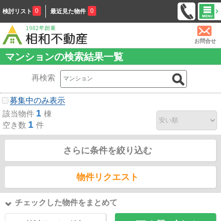
0
0
検討リスト
最近見た物件
お問合せ
マンションの検索結果一覧
再検索
募集中のみ表示
1
該当物件
棟
1
空き数
件
さらに条件を絞り込む
物件リクエスト
チェックした物件をまとめて