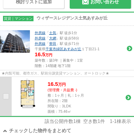
検討リストに追加
お問い合わせ
ウィザースレジデンス土気あすみが丘
賃貸｜マンション
外房線
「
土気
」駅 徒歩1分
外房線
「
大網
」駅 徒歩58分
外房線
「
誉田
」駅 徒歩71分
千葉県
千葉市緑区
あすみが丘
１丁目21-1
16.5
万円
築年数：築3年 ｜募集中：
1室
階数：14階建 地下1階
★内覧可能、都市ガス、駅前分譲賃貸マンション、オートロック★
16.5
万
円
(管理費・共益費 -)
敷：1ヶ月｜礼：1ヶ月
所在階：2階
間取り：3LDK
面積：75.46㎡
該当公開件数
1
棟 空き数
1
件
1-1
棟表示
チェックした物件をまとめて