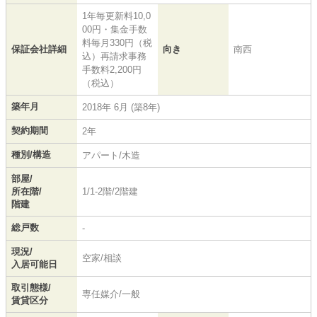
1年毎更新料10,0
00円・集金手数
料毎月330円（税
保証会社詳細
向き
南西
込）再請求事務
手数料2,200円
（税込）
築年月
2018年 6月 (築8年)
契約期間
2年
種別/構造
アパート/木造
部屋/
所在階/
1/1-2階/2階建
階建
総戸数
-
現況/
空家/相談
入居可能日
取引態様/
専任媒介/一般
賃貸区分