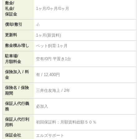
敷金/
礼金/
1ヶ月/0ヶ月/0ヶ月
保証金
償却/敷引
-/-
更新料
1ヶ月(新賃料)
敷金積み増し
ペット飼育:1ヶ月
駐車場/
空有/0円 平置き1台
月額料金
保険加入 / 料
有 / 12,400円
金
保険名 / 保険
三井住友海上 / 2年
期間
保証人代行義
必加入
務
保証人代行利
初回保証料：月額賃料総額５０％
用料
保証会社
エルズサポート