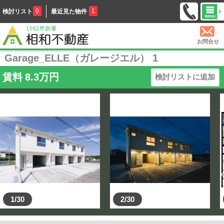
0
1
検討リスト
最近見た物件
お問合せ
Garage_ELLE（ガレージエル） 1
賃料
8.3
万円
検討リストに追加
1/30
2/30