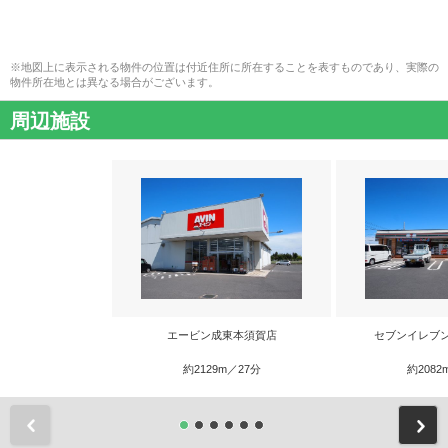
※地図上に表示される物件の位置は付近住所に所在することを表すものであり、実際の
物件所在地とは異なる場合がございます。
周辺施設
エービン成東本須賀店
セブンイレブ
約2129m／27分
約2082
前