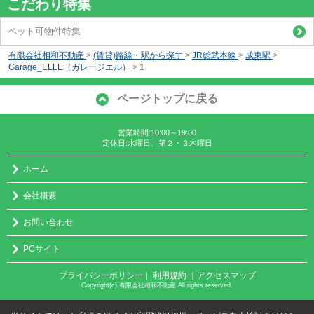
こだわり特集
ペット可物件特集
有限会社相和不動産
>
(賃貸)路線・駅から探す
>
JR総武本線
>
成東駅
>
Garage_ELLE（ガレージエル）
>
1
ページトップに戻る
営業時間:10:00～19:00
定休日:水曜日、第２・３木曜日
ホーム
会社概要
お問い合わせ
PCサイト
プライバシーポリシー
利用規約
｜アクセスマップ
｜
Copyright(c) 有限会社相和不動産 All rights reserved.