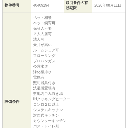
取引条件の有
物件番号
40409194
2026年08月11日
効期限
ペット相談
ペット飼育可
保証人不要
２人入居可
法人可
天井が高い
ルームシェア可
フローリング
プロパンガス
公営水道
浄化槽排水
電気有
照明器具付き
洗濯機置場有
敷地内ごみ置き場
IHクッキングヒーター
設備条件
コンロ２口以上
システムキッチン
対面式キッチン
カウンターキッチン
バス・トイレ別