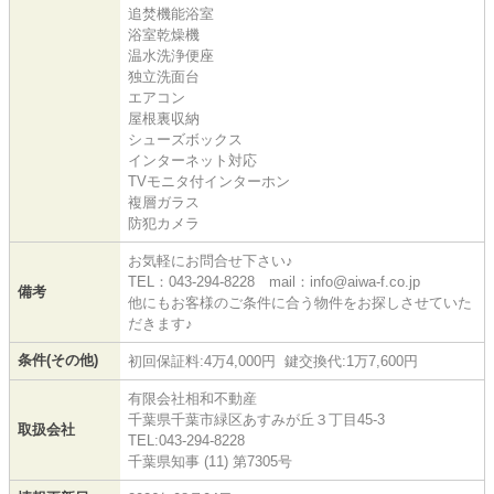
追焚機能浴室
浴室乾燥機
温水洗浄便座
独立洗面台
エアコン
屋根裏収納
シューズボックス
インターネット対応
TVモニタ付インターホン
複層ガラス
防犯カメラ
お気軽にお問合せ下さい♪
TEL：043-294-8228 mail：info@aiwa-f.co.jp
備考
他にもお客様のご条件に合う物件をお探しさせていた
だきます♪
条件(その他)
初回保証料:4万4,000円 鍵交換代:1万7,600円
有限会社相和不動産
千葉県千葉市緑区あすみが丘３丁目45-3
取扱会社
TEL:043-294-8228
千葉県知事 (11) 第7305号