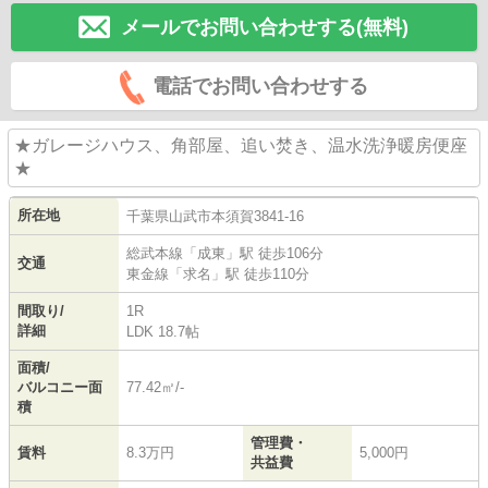
メールでお問い合わせする(無料)
電話でお問い合わせする
★ガレージハウス、角部屋、追い焚き、温水洗浄暖房便座
★
所在地
千葉県
山武市
本須賀
3841-16
総武本線
「
成東
」駅 徒歩106分
交通
東金線
「
求名
」駅 徒歩110分
間取り/
1R
詳細
LDK 18.7帖
面積/
バルコニー面
77.42㎡/-
積
管理費・
賃料
8.3万円
5,000円
共益費