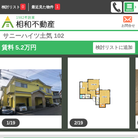
0
1
検討リスト
最近見た物件
お問合せ
サニーハイツ土気 102
賃料
5.2
万円
検討リストに追加
1/19
2/19