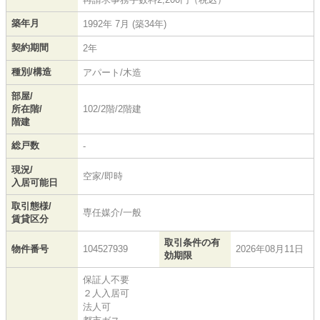
築年月
1992年 7月 (築34年)
契約期間
2年
種別/構造
アパート/木造
部屋/
所在階/
102/2階/2階建
階建
総戸数
-
現況/
空家/即時
入居可能日
取引態様/
専任媒介/一般
賃貸区分
取引条件の有
物件番号
104527939
2026年08月11日
効期限
保証人不要
２人入居可
法人可