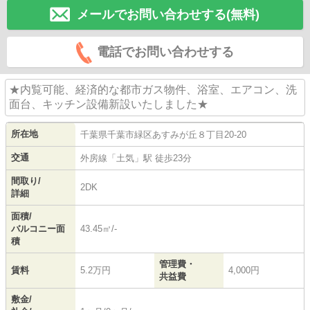
メールでお問い合わせする(無料)
電話でお問い合わせする
★内覧可能、経済的な都市ガス物件、浴室、エアコン、洗
面台、キッチン設備新設いたしました★
所在地
千葉県
千葉市緑区
あすみが丘
８丁目20-20
交通
外房線
「
土気
」駅 徒歩23分
間取り/
2DK
詳細
面積/
バルコニー面
43.45㎡/-
積
管理費・
賃料
5.2万円
4,000円
共益費
敷金/