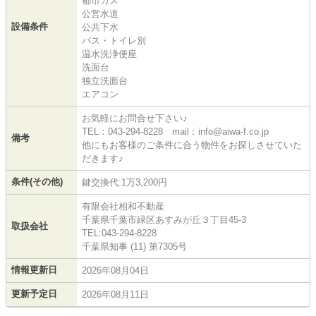
都市ガス
公営水道
設備条件
公共下水
バス・トイレ別
温水洗浄便座
洗面台
独立洗面台
エアコン
お気軽にお問合せ下さい♪
TEL：043-294-8228 mail：info@aiwa-f.co.jp
備考
他にもお客様のご条件に合う物件をお探しさせていた
だきます♪
条件(その他)
鍵交換代:1万3,200円
有限会社相和不動産
千葉県千葉市緑区あすみが丘３丁目45-3
取扱会社
TEL:043-294-8228
千葉県知事 (11) 第7305号
情報更新日
2026年08月04日
更新予定日
2026年08月11日