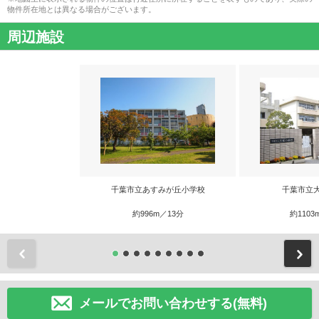
物件所在地とは異なる場合がございます。
周辺施設
千葉市立あすみが丘小学校
千葉市立
約996m／13分
約1103
前
メールでお問い合わせする(無料)