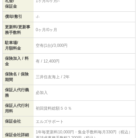
礼金/
1ヶ月/0ヶ月/-
保証金
償却/敷引
-/-
更新料/更新事
0ヶ月/0ヶ月
務手数料
駐車場/
空有(1台)/3,000円
月額料金
保険加入 / 料
有 / 12,400円
金
保険名 / 保険
三井住友海上 / 2年
期間
保証人代行義
必加入
務
保証人代行利
初回賃料総額５０％
用料
保証会社
エルズサポート
1年毎更新料10,000円・集金手数料毎月330円（税込）
保証会社詳細
再請求事務手数料2,200円（税込）