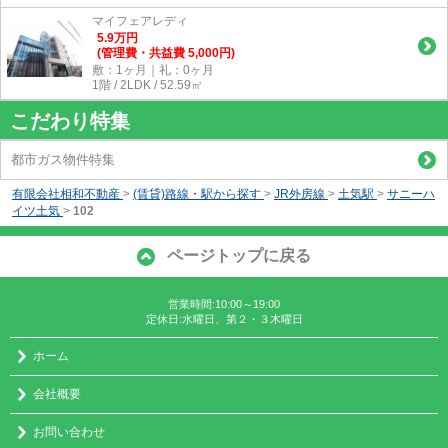
マイフェアレディ
5.9
万
円
(管理費・共益費 5,000円)
敷：1ヶ月｜礼：0ヶ月
1階 / 2LDK / 52.59㎡
こだわり特集
都市ガス物件特集
有限会社相和不動産
>
(賃貸)路線・駅から探す
>
JR外房線
>
土気駅
>
サニーハ
イツ土気
>
102
ページトップに戻る
営業時間:10:00～19:00
定休日:水曜日、第２・３木曜日
ホーム
会社概要
お問い合わせ