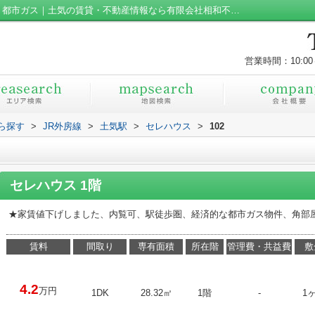
セレハウス102｜あすみが丘 土気 1DK 都市ガス｜土気の賃貸・不動産情報なら有限会社相和不動産
営業時間：10:00
から探す
>
JR外房線
>
土気駅
>
セレハウス
>
102
セレハウス 1階
★家賃値下げしました、内覧可、駅徒歩圏、経済的な都市ガス物件、角部
賃料
間取り
専有面積
所在階
管理費・共益費
敷
4.2
万円
1DK
28.32㎡
1階
-
1