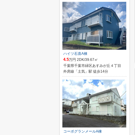
ハイツ石喜A棟
4.5
万円 2DK/39.67㎡
千葉県千葉市緑区あすみが丘４丁目
外房線「土気」駅 徒歩14分
コーポグランメールA棟