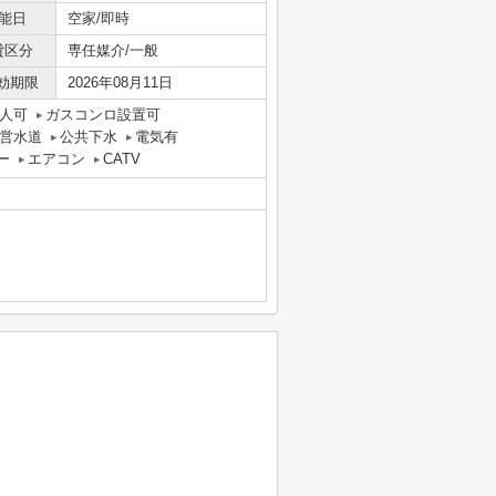
能日
空家/即時
貸区分
専任媒介/一般
効期限
2026年08月11日
人可
ガスコンロ設置可
営水道
公共下水
電気有
ー
エアコン
CATV