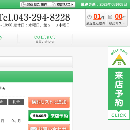
最終更新：2026年08月08日
01
00
件
件
最近見た物件
検討リスト
～19:00
定休日：水曜日、第２・３木曜日
屋★
金
礼金
ヶ月
0ヶ月