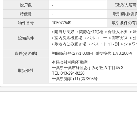
総戸数
-
現況/入居可
特優賃
-
取引態様/賃
物件番号
105077549
取引条件の有
陽当り良好
閑静な住宅地
保証人不要
法
室内洗濯機置場
バルコニー
都市ガス
公
設備条件
敷地内ごみ置き場
バス・トイレ別
シャワ
条件(その他)
初回保証料:2万1,000円 鍵交換代:1万3,200円
有限会社相和不動産
千葉県千葉市緑区あすみが丘３丁目45-3
取扱会社
TEL:043-294-8228
千葉県知事 (11) 第7305号