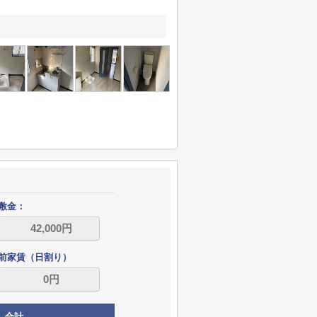
敷金：
前家賃（日割り）
合計