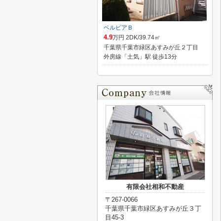
ベルピアＢ
4.9
万円 2DK/39.74㎡
千葉県千葉市緑区あすみが丘２丁目
外房線「土気」駅 徒歩13分
有限会社相和不動産
〒267-0066
千葉県千葉市緑区あすみが丘３丁
目45-3