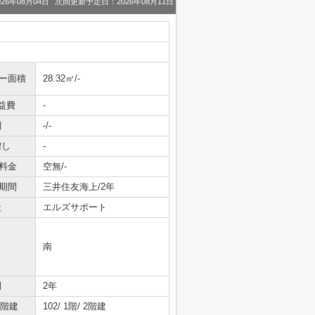
26年08月04日
次回更新予定日：2026年08月11日
ニー面積
28.32㎡/-
益費
-
引
-/-
増し
-
料金
空無/-
期間
三井住友海上/2年
社
エルズサポート
南
間
2年
/階建
102/ 1階/ 2階建