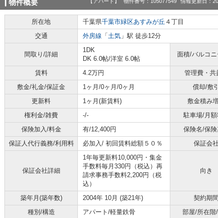
【アパート】
物件番号：105077549
情報更新日：20
物件概要
所在地
千葉県
千葉市緑区
あすみが丘
４丁目
交通
外房線
「
土気
」駅 徒歩12分
1DK
間取り/詳細
面積/バルコ
DK 6.0帖
/
洋室 6.0帖
賃料
4.2万円
管理費・共
敷金/礼金/保証金
1ヶ月/0ヶ月/0ヶ月
償却/敷
更新料
1ヶ月(新賃料)
敷金積み
権利金/雑費
-/-
駐車場/月額
保険加入/料金
有/12,400円
保険名/保険
保証人代行義務/利用料
必加入/
初回賃料総額５０％
保証会
1年毎更新料10,000円・集金
手数料毎月330円（税込）再
保証会社詳細
向き
請求事務手数料2,200円（税
込）
築年月(築年数)
2004年 10月 (築21年)
契約期
種別/構造
アパート/軽量鉄骨
部屋/所在階