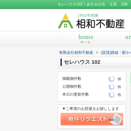
有限会社相和不動産
>
(賃貸)路線・駅
セレハウス 102
掲載物件数
件
公開物件数
件
本日の更新件数
件
▼ご希望のお部屋をお探しします