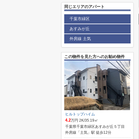
同じエリアのアパート
千葉市緑区
あすみが丘
外房線 土気
この物件を見た方へのお勧め物件
ヒルトップハイム
4.2
万円 2K/35.19㎡
千葉県千葉市緑区あすみが丘５丁目
外房線「土気」駅 徒歩12分