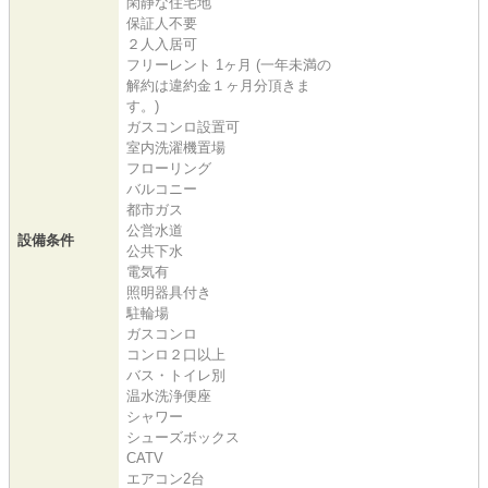
閑静な住宅地
保証人不要
２人入居可
フリーレント 1ヶ月 (一年未満の
解約は違約金１ヶ月分頂きま
す。)
ガスコンロ設置可
室内洗濯機置場
フローリング
バルコニー
都市ガス
公営水道
設備条件
公共下水
電気有
照明器具付き
駐輪場
ガスコンロ
コンロ２口以上
バス・トイレ別
温水洗浄便座
シャワー
シューズボックス
CATV
エアコン2台