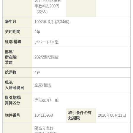
込）再請求事務
手数料2,200円
（税込）
築年月
1992年 3月 (築34年)
契約期間
2年
種別/構造
アパート/木造
部屋/
所在階/
202/2階/2階建
階建
総戸数
4戸
現況/
空家/相談
入居可能日
取引態様/
専任媒介/一般
賃貸区分
取引条件の有
物件番号
104115968
2026年08月11日
効期限
陽当り良好