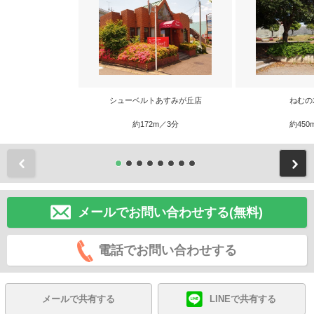
シューベルトあすみが丘店
ねむの
約172m／3分
約450
前
メールでお問い合わせする(無料)
電話でお問い合わせする
メールで共有する
LINEで共有する