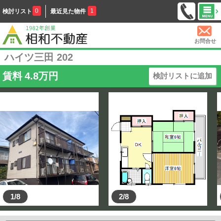
0
1
検討リスト
最近見た物件
お問合せ
ハイツ三田 202
賃料
4.8
万円
検討リストに追加
1/8
2/8