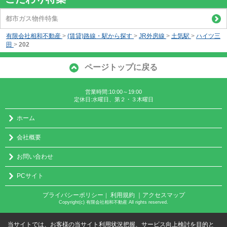
都市ガス物件特集
有限会社相和不動産
>
(賃貸)路線・駅から探す
>
JR外房線
>
土気駅
>
ハイツ三
田
>
202
ページトップに戻る
営業時間:10:00～19:00
定休日:水曜日、第２・３木曜日
ホーム
会社概要
お問い合わせ
PCサイト
プライバシーポリシー
利用規約
｜アクセスマップ
｜
Copyright(c) 有限会社相和不動産 All rights reserved.
当サイトでは、お客様の当サイト利用状況把握、サービス向上検討を目的と