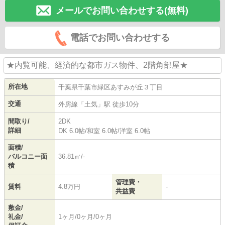
メールでお問い合わせする(無料)
電話でお問い合わせする
★内覧可能、経済的な都市ガス物件、2階角部屋★
所在地
千葉県
千葉市緑区
あすみが丘
３丁目
交通
外房線
「
土気
」駅 徒歩10分
間取り/
2DK
詳細
DK 6.0帖
/
和室 6.0帖
/
洋室 6.0帖
面積/
バルコニー面
36.81㎡/-
積
管理費・
賃料
4.8万円
-
共益費
敷金/
礼金/
1ヶ月/0ヶ月/0ヶ月