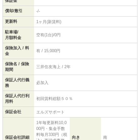
保証金
償却/敷引
-/-
更新料
1ヶ月(新賃料)
駐車場/
空有(1台)/0円
月額料金
保険加入 / 料
有 / 15,000円
金
保険名 / 保険
三井住友海上 / 2年
期間
保証人代行義
必加入
務
保証人代行利
初回賃料総額５０％
用料
保証会社
エルズサポート
1年毎更新料10,0
00円・集金手数
料毎月330円（税
保証会社詳細
向き
南