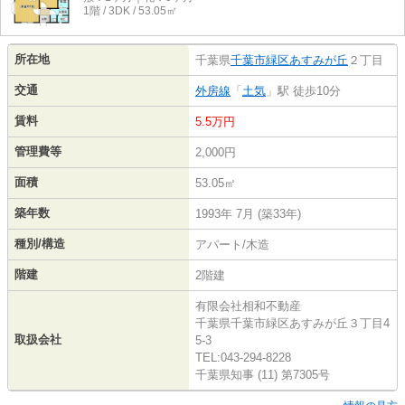
1階 / 3DK / 53.05㎡
所在地
千葉県
千葉市緑区
あすみが丘
２丁目
交通
外房線
「
土気
」駅 徒歩10分
賃料
5.5万円
管理費等
2,000円
面積
53.05㎡
築年数
1993年 7月 (築33年)
種別/構造
アパート/木造
階建
2階建
有限会社相和不動産
千葉県千葉市緑区あすみが丘３丁目4
取扱会社
5-3
TEL:043-294-8228
千葉県知事 (11) 第7305号