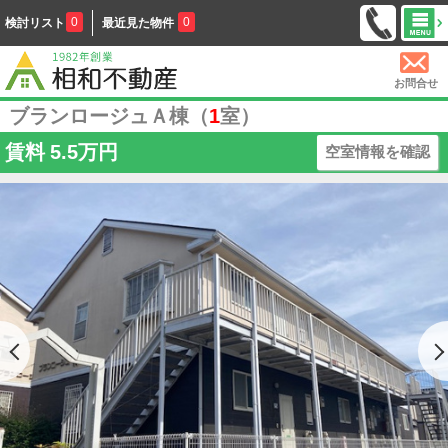
0
0
検討リスト
最近見た物件
お問合せ
ブランロージュＡ棟（
1
室）
賃料
5.5万円
空室情報を確認