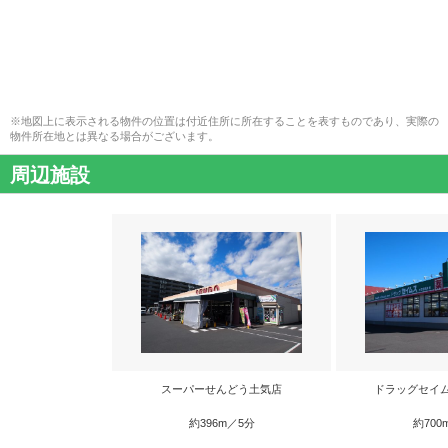
※地図上に表示される物件の位置は付近住所に所在することを表すものであり、実際の
物件所在地とは異なる場合がございます。
周辺施設
スーパーせんどう土気店
ドラッグセイ
約396m／5分
約700