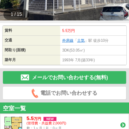
1 / 15
賃料
5.5万円
交通
外房線
「
土気
」駅 徒歩10分
間取り(面積)
3DK(53.05㎡)
築年月
1993年 7月(築33年)
メールでお問い合わせする(無料)
電話でお問い合わせする
空室一覧
5.5
万
円
NEW
(管理費・共益費 2,000円)
敷：1ヶ月｜礼：0ヶ月