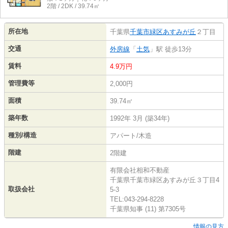
2階 / 2DK / 39.74㎡
所在地
千葉県
千葉市緑区
あすみが丘
２丁目
交通
外房線
「
土気
」駅 徒歩13分
賃料
4.9万円
管理費等
2,000円
面積
39.74㎡
築年数
1992年 3月 (築34年)
種別/構造
アパート/木造
階建
2階建
有限会社相和不動産
千葉県千葉市緑区あすみが丘３丁目4
取扱会社
5-3
TEL:043-294-8228
千葉県知事 (11) 第7305号
情報の見方