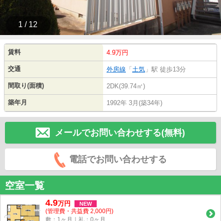
1 / 12
賃料
4.9万円
交通
外房線
「
土気
」駅 徒歩13分
間取り(面積)
2DK(39.74㎡)
築年月
1992年 3月(築34年)
メールでお問い合わせする(無料)
電話でお問い合わせする
空室一覧
4.9
万
円
NEW
(管理費・共益費 2,000円)
敷：1ヶ月｜礼：0ヶ月