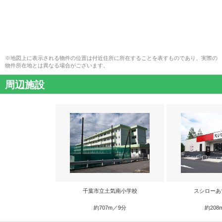
※地図上に表示される物件の位置は付近住所に所在することを表すものであり、実際の
物件所在地とは異なる場合がございます。
周辺施設
千葉市立土気南小学校
スシローあ
約707m／9分
約208