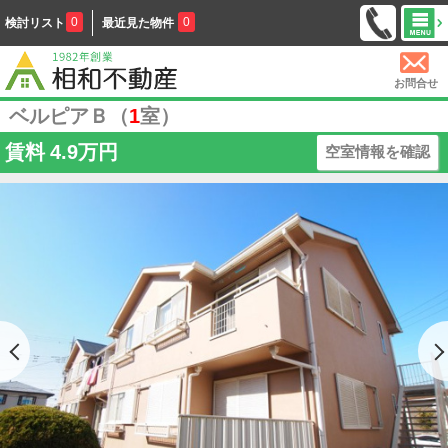
0
0
検討リスト
最近見た物件
お問合せ
ベルピアＢ（
1
室）
賃料
4.9万円
空室情報を確認