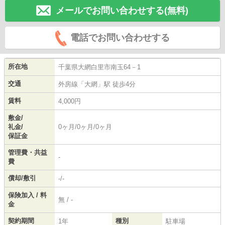
メールでお問い合わせする(無料)
電話でお問い合わせする
所在地
千葉県
大網白里市
南玉
64－1
交通
外房線
「
大網
」駅 徒歩4分
賃料
4,000円
敷金/
礼金/
0ヶ月/0ヶ月/0ヶ月
保証金
管理費・共益
-
費
償却/敷引
-/-
保険加入 / 料
無 / -
金
契約期間
種別
1年
駐車場