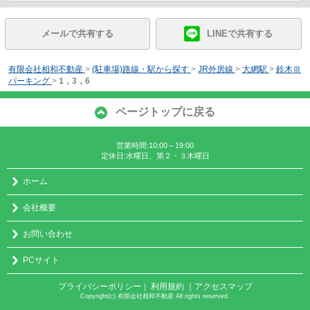
メールで共有する
LINEで共有する
有限会社相和不動産
>
(駐車場)路線・駅から探す
>
JR外房線
>
大網駅
>
鈴木Ⅲ
パーキング
>
1，3，6
ページトップに戻る
営業時間:10:00～19:00
定休日:水曜日、第２・３木曜日
ホーム
会社概要
お問い合わせ
PCサイト
プライバシーポリシー
利用規約
｜アクセスマップ
｜
Copyright(c) 有限会社相和不動産 All rights reserved.