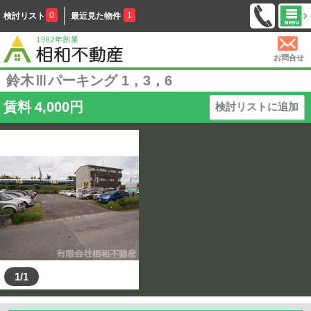
0
1
検討リスト
最近見た物件
お問合せ
鈴木Ⅲパーキング 1，3，6
賃料
4,000
円
検討リストに追加
1/1