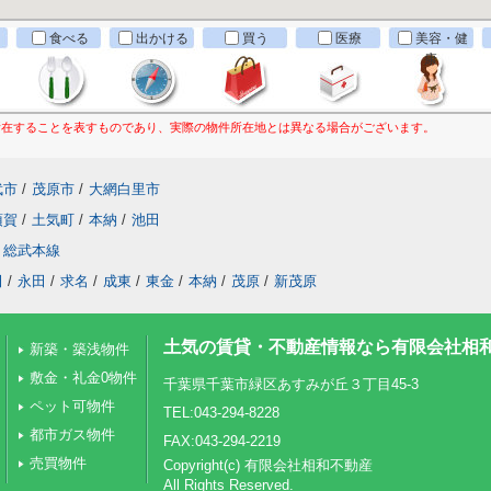
食べる
出かける
買う
医療
美容・健
康
所在することを表すものであり、実際の物件所在地とは異なる場合がございます。
武市
/
茂原市
/
大網白里市
須賀
/
土気町
/
本納
/
池田
総武本線
田
/
永田
/
求名
/
成東
/
東金
/
本納
/
茂原
/
新茂原
土気の賃貸・不動産情報なら有限会社相
新築・築浅物件
敷金・礼金0物件
千葉県千葉市緑区あすみが丘３丁目45-3
ペット可物件
TEL:043-294-8228
都市ガス物件
FAX:043-294-2219
売買物件
Copyright(c) 有限会社相和不動産
All Rights Reserved.