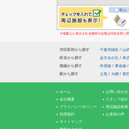
学ぶ
※地図上に表示される物件の位置は付近住所に
市区町村から探す
千葉市緑区
/
山
町名から探す
あすみが丘
/
本
路線から探す
外房線
/
東金線
/
駅から探す
土気
/
大網
/
誉
ホーム
お問い合わせ
会社概要
スタッフ紹介
プライバシーポリシー
周辺施設検索
利用規約
お客様の声
サイトマップ