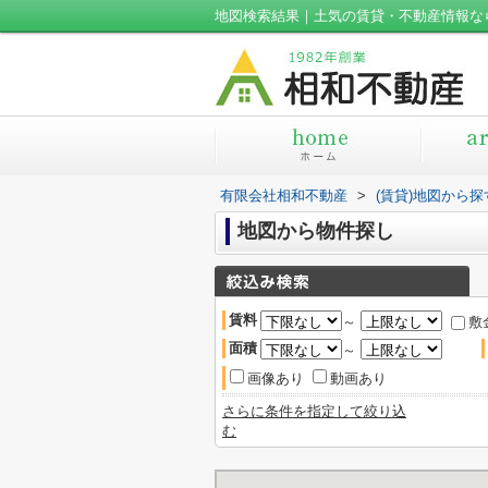
地図検索結果｜土気の賃貸・不動産情報な
有限会社相和不動産
>
(賃貸)地図から探
地図から物件探し
賃料
～
敷
面積
～
画像あり
動画あり
さらに条件を指定して絞り込
む