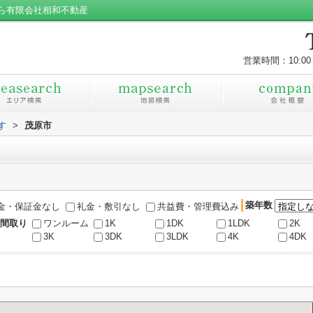
ら有限会社相和不動産
営業時間：10:00
す
>
茂原市
築年数
金・保証金なし
礼金・敷引なし
共益費・管理費込み
間取り
ワンルーム
1K
1DK
1LDK
2K
3K
3DK
3LDK
4K
4DK