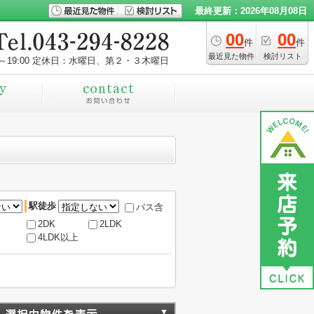
最終更新：2026年08月08日
00
00
件
件
最近見た物件
検討リスト
～19:00
定休日：水曜日、第２・３木曜日
駅徒歩
バス含
2DK
2LDK
4LDK以上