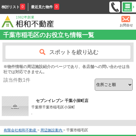
0
0
検討リスト
最近見た物件
お問合せ
千葉市稲毛区のお役立ち情報一覧
スポットを絞り込む
※物件情報の周辺施設紹介のページであり、各店舗への問い合わせは当
社では対応できません。
該当件数
1
件
セブンイレブン 千葉小深町店
千葉県千葉市稲毛区小深町
-
有限会社相和不動産
>
周辺施設案内
>
千葉市稲毛区