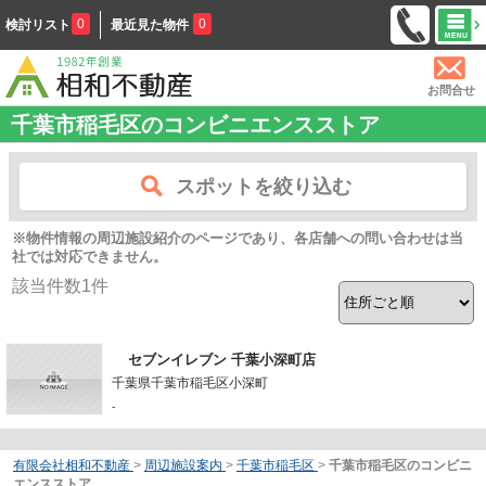
0
0
検討リスト
最近見た物件
お問合せ
千葉市稲毛区のコンビニエンスストア
スポットを絞り込む
※物件情報の周辺施設紹介のページであり、各店舗への問い合わせは当
社では対応できません。
該当件数
1
件
セブンイレブン 千葉小深町店
千葉県千葉市稲毛区小深町
-
有限会社相和不動産
>
周辺施設案内
>
千葉市稲毛区
>
千葉市稲毛区のコンビニ
エンスストア