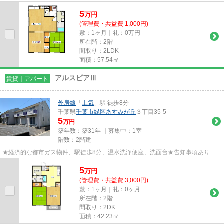
5
万
円
(管理費・共益費 1,000円)
敷：1ヶ月｜礼：0万円
所在階：2階
間取り：2LDK
面積：57.54㎡
アルスピアⅢ
賃貸｜アパート
外房線
「
土気
」駅 徒歩8分
千葉県
千葉市緑区
あすみが丘
３丁目35-5
5
万円
築年数：築31年 ｜募集中：
1室
階数：2階建
★経済的な都市ガス物件、駅徒歩8分、温水洗浄便座、洗面台★告知事項あり
5
万
円
(管理費・共益費 3,000円)
敷：1ヶ月｜礼：0ヶ月
所在階：2階
間取り：2DK
面積：42.23㎡