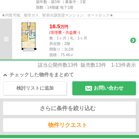
築年数：築3年 ｜募集中：
1室
階数：14階建 地下1階
★内覧可能、都市ガス、駅前分譲賃貸マンション、オートロック★
16.5
万
円
(管理費・共益費 -)
敷：1ヶ月｜礼：1ヶ月
所在階：2階
間取り：3LDK
面積：75.46㎡
該当公開件数
13
件 販売数
13
件
1-13
件表示
チェックした物件をまとめて
検討リストに追加
お問い合わせ
さらに条件を絞り込む
物件リクエスト