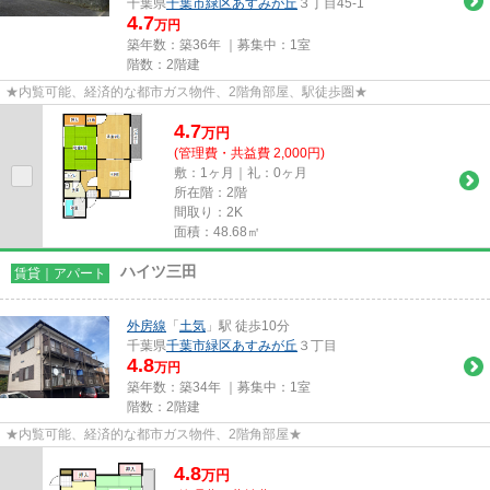
千葉県
千葉市緑区
あすみが丘
３丁目45-1
4.7
万円
築年数：築36年 ｜募集中：
1室
階数：2階建
★内覧可能、経済的な都市ガス物件、2階角部屋、駅徒歩圏★
4.7
万
円
(管理費・共益費 2,000円)
敷：1ヶ月｜礼：0ヶ月
所在階：2階
間取り：2K
面積：48.68㎡
ハイツ三田
賃貸｜アパート
外房線
「
土気
」駅 徒歩10分
千葉県
千葉市緑区
あすみが丘
３丁目
4.8
万円
築年数：築34年 ｜募集中：
1室
階数：2階建
★内覧可能、経済的な都市ガス物件、2階角部屋★
4.8
万
円