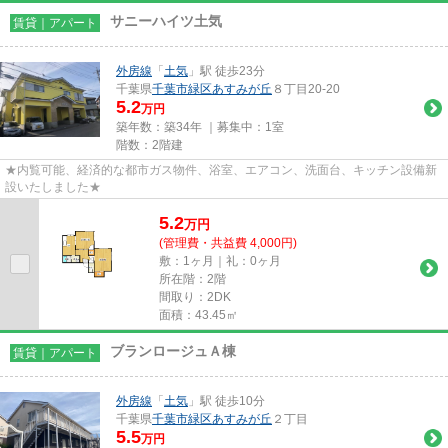
サニーハイツ土気
賃貸｜アパート
外房線
「
土気
」駅 徒歩23分
千葉県
千葉市緑区
あすみが丘
８丁目20-20
5.2
万円
築年数：築34年 ｜募集中：
1室
階数：2階建
★内覧可能、経済的な都市ガス物件、浴室、エアコン、洗面台、キッチン設備新
設いたしました★
5.2
万
円
(管理費・共益費 4,000円)
敷：1ヶ月｜礼：0ヶ月
所在階：2階
間取り：2DK
面積：43.45㎡
ブランロージュＡ棟
賃貸｜アパート
外房線
「
土気
」駅 徒歩10分
千葉県
千葉市緑区
あすみが丘
２丁目
5.5
万円