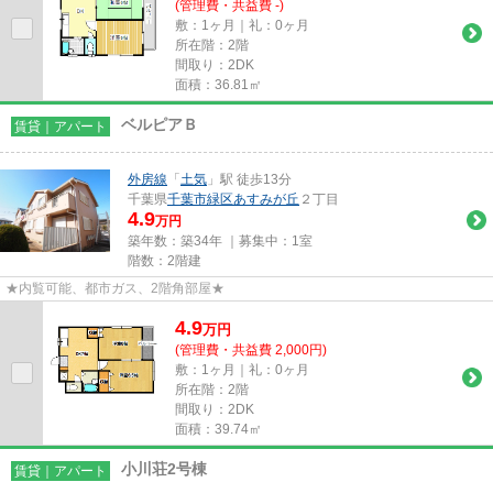
(管理費・共益費 -)
敷：1ヶ月｜礼：0ヶ月
所在階：2階
間取り：2DK
面積：36.81㎡
ベルピアＢ
賃貸｜アパート
外房線
「
土気
」駅 徒歩13分
千葉県
千葉市緑区
あすみが丘
２丁目
4.9
万円
築年数：築34年 ｜募集中：
1室
階数：2階建
★内覧可能、都市ガス、2階角部屋★
4.9
万
円
(管理費・共益費 2,000円)
敷：1ヶ月｜礼：0ヶ月
所在階：2階
間取り：2DK
面積：39.74㎡
小川荘2号棟
賃貸｜アパート