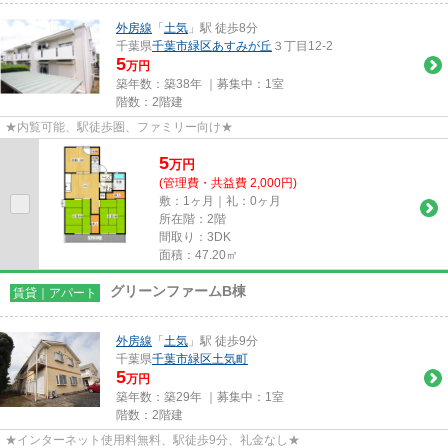
外房線
「
土気
」駅 徒歩8分
千葉県
千葉市緑区
あすみが丘
３丁目12-2
5
万円
築年数：築38年 ｜募集中：
1室
階数：2階建
★内覧可能、駅徒歩圏、ファミリー向け★
5
万
円
(管理費・共益費 2,000円)
敷：1ヶ月｜礼：0ヶ月
所在階：2階
間取り：3DK
面積：47.20㎡
グリーンファームB棟
賃貸｜アパート
外房線
「
土気
」駅 徒歩9分
千葉県
千葉市緑区
土気町
5
万円
築年数：築29年 ｜募集中：
1室
階数：2階建
★インターネット使用料無料、駅徒歩9分、礼金なし★