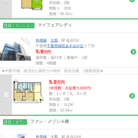
所在階：2階
間取り：3DK
面積：50.42㎡
マイフェアレディ
賃貸｜マンション
外房線
「
土気
」駅 徒歩5分
千葉県
千葉市緑区
あすみが丘
２丁目
5.9
万円
築年数：築31年 ｜募集中：
1室
階数：4階建
★内覧可能、経済的な都市ガス物件、駅徒歩圏、1階角部屋★
5.9
万
円
(管理費・共益費 5,000円)
敷：1ヶ月｜礼：0ヶ月
所在階：1階
間取り：2LDK
面積：52.59㎡
ファン・メゾンＡ棟
賃貸｜タウン
外房線
「
土気
」駅 徒歩13分