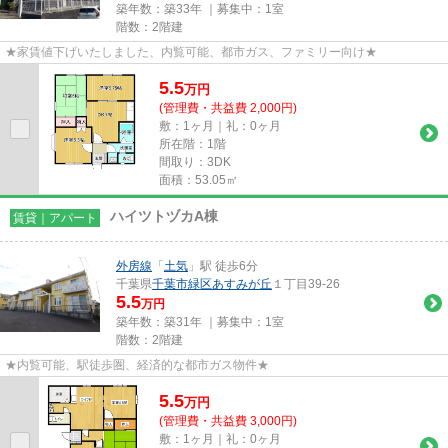
築年数：築33年 ｜募集中：
1室
階数：2階建
★家賃値下げいたしました、内覧可能、都市ガス、ファミリー向け★
5.5
万
円
(管理費・共益費 2,000円)
敷：1ヶ月｜礼：0ヶ月
所在階：1階
間取り：3DK
面積：53.05㎡
ハイツトヅカA棟
賃貸｜アパート
外房線
「
土気
」駅 徒歩6分
千葉県
千葉市緑区
あすみが丘
１丁目39-26
5.5
万円
築年数：築31年 ｜募集中：
1室
階数：2階建
★内覧可能、駅徒歩圏、経済的な都市ガス物件★
5.5
万
円
(管理費・共益費 3,000円)
敷：1ヶ月｜礼：0ヶ月