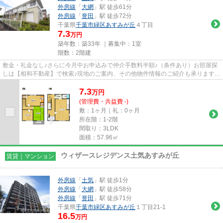
外房線
「
大網
」駅 徒歩61分
外房線
「
誉田
」駅 徒歩72分
千葉県
千葉市緑区
あすみが丘
４丁目
7.3
万円
築年数：築33年 ｜募集中：
1室
階数：2階建
敷金・礼金なし♪さらに今月中お申込みで仲介手数料半額♪（条件あり）お部屋探
しは【相和不動産】で検索♪現地のご案内、その他物件情報のご紹介も承ります♪
お問い合わせください♪
7.3
万
円
(管理費・共益費 -)
敷：1ヶ月｜礼：0ヶ月
所在階：1-2階
間取り：3LDK
面積：57.96㎡
ウィザースレジデンス土気あすみが丘
賃貸｜マンション
外房線
「
土気
」駅 徒歩1分
外房線
「
大網
」駅 徒歩58分
外房線
「
誉田
」駅 徒歩71分
千葉県
千葉市緑区
あすみが丘
１丁目21-1
16.5
万円