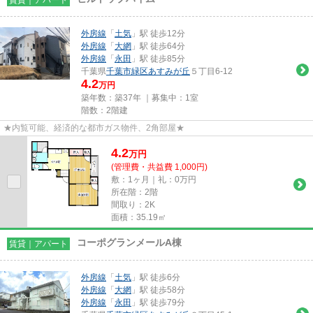
外房線
「
土気
」駅 徒歩12分
外房線
「
大網
」駅 徒歩64分
外房線
「
永田
」駅 徒歩85分
千葉県
千葉市緑区
あすみが丘
５丁目6-12
4.2
万円
築年数：築37年 ｜募集中：
1室
階数：2階建
★内覧可能、経済的な都市ガス物件、2角部屋★
4.2
万
円
(管理費・共益費 1,000円)
敷：1ヶ月｜礼：0万円
所在階：2階
間取り：2K
面積：35.19㎡
コーポグランメールA棟
賃貸｜アパート
外房線
「
土気
」駅 徒歩6分
外房線
「
大網
」駅 徒歩58分
外房線
「
永田
」駅 徒歩79分