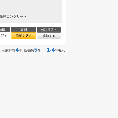
鉄筋コンクリート
面積
詳細
検討リスト
.47㎡
詳細を見る
追加する
4
5
1-4
当公開件数
件 販売数
件
件表示