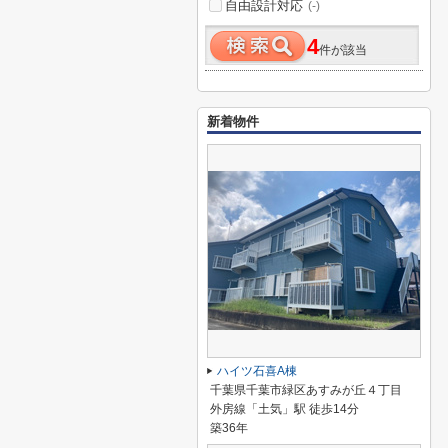
自由設計対応
(-)
4
件が該当
新着物件
ハイツ石喜A棟
千葉県千葉市緑区あすみが丘４丁目
外房線「土気」駅 徒歩14分
築36年