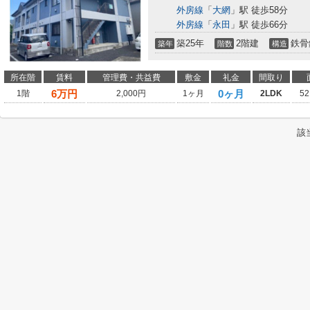
外房線
「
大網
」駅 徒歩58分
外房線
「
永田
」駅 徒歩66分
築25年
2階建
鉄骨
築年
階数
構造
所在階
賃料
管理費・共益費
敷金
礼金
間取り
6
万円
0ヶ月
1階
2,000円
1ヶ月
2LDK
52
該