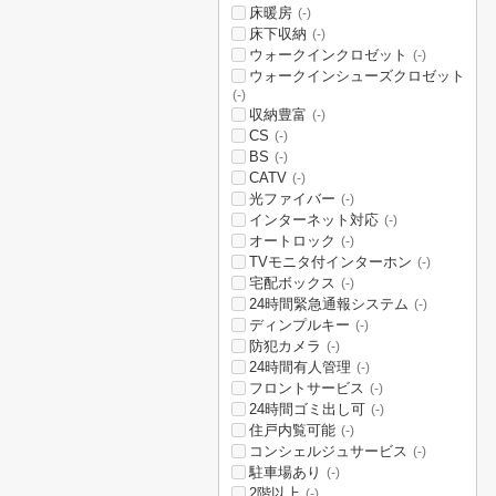
床暖房
(-)
床下収納
(-)
ウォークインクロゼット
(-)
ウォークインシューズクロゼット
(-)
収納豊富
(-)
CS
(-)
BS
(-)
CATV
(-)
光ファイバー
(-)
インターネット対応
(-)
オートロック
(-)
TVモニタ付インターホン
(-)
宅配ボックス
(-)
24時間緊急通報システム
(-)
ディンプルキー
(-)
防犯カメラ
(-)
24時間有人管理
(-)
フロントサービス
(-)
24時間ゴミ出し可
(-)
住戸内覧可能
(-)
コンシェルジュサービス
(-)
駐車場あり
(-)
2階以上
(-)