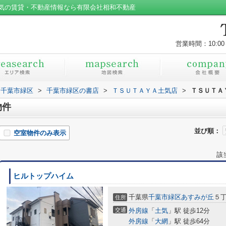
気の賃貸・不動産情報なら有限会社相和不動産
営業時間：10:00
千葉市緑区
>
千葉市緑区の書店
>
ＴＳＵＴＡＹＡ土気店
>
ＴＳＵＴＡ
物件
並び順：
空室物件のみ表示
該
ヒルトップハイム
千葉県
千葉市緑区
あすみが丘
５丁
住所
交通
外房線
「
土気
」駅 徒歩12分
外房線
「
大網
」駅 徒歩64分