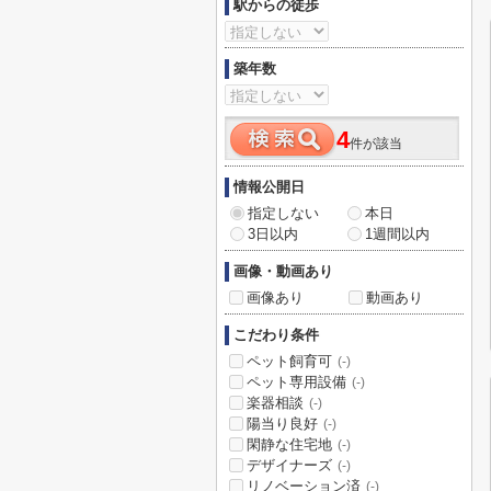
駅からの徒歩
築年数
4
件が該当
情報公開日
指定しない
本日
3日以内
1週間以内
画像・動画あり
画像あり
動画あり
こだわり条件
ペット飼育可
(-)
ペット専用設備
(-)
楽器相談
(-)
陽当り良好
(-)
閑静な住宅地
(-)
デザイナーズ
(-)
リノベーション済
(-)