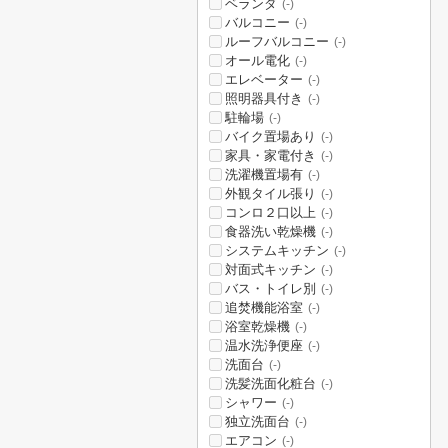
ベランダ
(-)
バルコニー
(-)
ルーフバルコニー
(-)
オール電化
(-)
エレベーター
(-)
照明器具付き
(-)
駐輪場
(-)
バイク置場あり
(-)
家具・家電付き
(-)
洗濯機置場有
(-)
外観タイル張り
(-)
コンロ２口以上
(-)
食器洗い乾燥機
(-)
システムキッチン
(-)
対面式キッチン
(-)
バス・トイレ別
(-)
追焚機能浴室
(-)
浴室乾燥機
(-)
温水洗浄便座
(-)
洗面台
(-)
洗髪洗面化粧台
(-)
シャワー
(-)
独立洗面台
(-)
エアコン
(-)