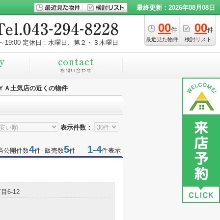
最終更新：2026年08月08日
00
00
件
件
最近見た物件
検討リスト
～19:00
定休日：水曜日、第２・３木曜日
ＹＡ土気店の近くの物件
表示件数：
4
5
1-4
当公開件数
件 販売数
件
件表示
目6-12