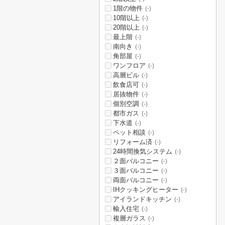
1階の物件
(-)
10階以上
(-)
20階以上
(-)
最上階
(-)
南向き
(-)
角部屋
(-)
ワンフロア
(-)
高層ビル
(-)
飲食店可
(-)
居抜物件
(-)
個別空調
(-)
都市ガス
(-)
下水道
(-)
ペット相談
(-)
リフォーム済
(-)
24時間換気システム
(-)
２面バルコニー
(-)
３面バルコニー
(-)
両面バルコニー
(-)
IHクッキングヒーター
(-)
アイランドキッチン
(-)
輸入住宅
(-)
複層ガラス
(-)