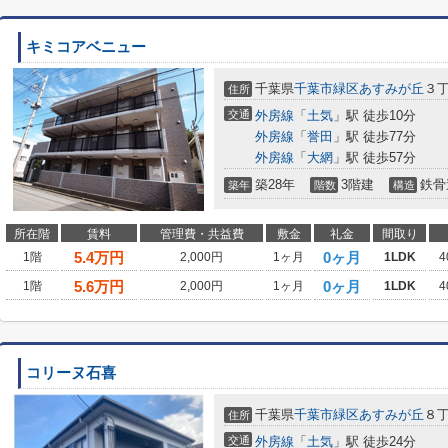
キミコアベニュー
千葉県
千葉市緑区
あすみが丘
３
住所
交通
外房線
「
土気
」駅 徒歩10分
外房線
「
誉田
」駅 徒歩77分
外房線
「
大網
」駅 徒歩57分
築28年
3階建
鉄骨
築年
階数
構造
所在階
賃料
管理費・共益費
敷金
礼金
間取り
5.4
万円
0ヶ月
1階
2,000円
1ヶ月
1LDK
4
5.6
万円
0ヶ月
1階
2,000円
1ヶ月
1LDK
4
コリーヌ石喜
千葉県
千葉市緑区
あすみが丘
８丁
住所
交通
外房線
「
土気
」駅 徒歩24分