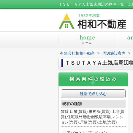
ＴＳＵＴＡＹＡ土気店周辺の物件一覧｜土
有限会社相和不動産
>
周辺施設案内
>
ＴＳＵＴＡＹＡ土気店周辺
種別で絞り込む
現在の種別
賃貸,店舗(賃貸),事務所(賃貸),土地(賃
貸),住宅以外建物全部,駐車場,マンシ
ョン(売買),戸建(売買),土地(売買)
アパート
マンション