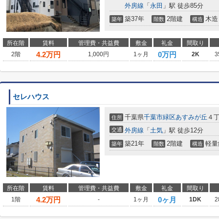
外房線
「
永田
」駅 徒歩85分
築37年
2階建
木造
築年
階数
構造
所在階
賃料
管理費・共益費
敷金
礼金
間取り
4.2
万円
0万円
2階
1,000円
1ヶ月
2K
3
セレハウス
千葉県
千葉市緑区
あすみが丘
４
住所
交通
外房線
「
土気
」駅 徒歩12分
築21年
2階建
軽量
築年
階数
構造
所在階
賃料
管理費・共益費
敷金
礼金
間取り
4.2
万円
0ヶ月
1階
-
1ヶ月
1DK
2