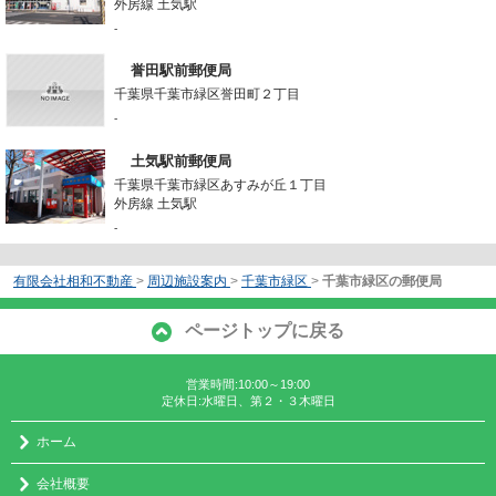
外房線 土気駅
-
誉田駅前郵便局
千葉県千葉市緑区誉田町２丁目
-
土気駅前郵便局
千葉県千葉市緑区あすみが丘１丁目
外房線 土気駅
-
有限会社相和不動産
>
周辺施設案内
>
千葉市緑区
>
千葉市緑区の郵便局
ページトップに戻る
営業時間:10:00～19:00
定休日:水曜日、第２・３木曜日
ホーム
会社概要