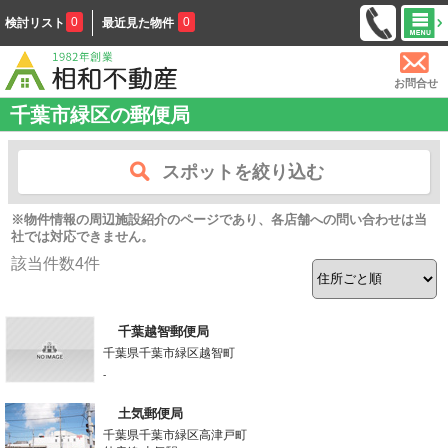
0
0
検討リスト
最近見た物件
お問合せ
千葉市緑区の郵便局
スポットを絞り込む
※物件情報の周辺施設紹介のページであり、各店舗への問い合わせは当
社では対応できません。
該当件数
4
件
千葉越智郵便局
千葉県千葉市緑区越智町
-
土気郵便局
千葉県千葉市緑区高津戸町