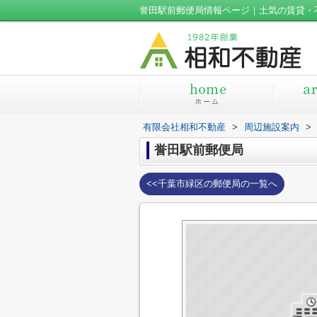
誉田駅前郵便局情報ページ｜土気の賃貸・
有限会社相和不動産
>
周辺施設案内
>
誉田駅前郵便局
<<千葉市緑区の郵便局の一覧へ