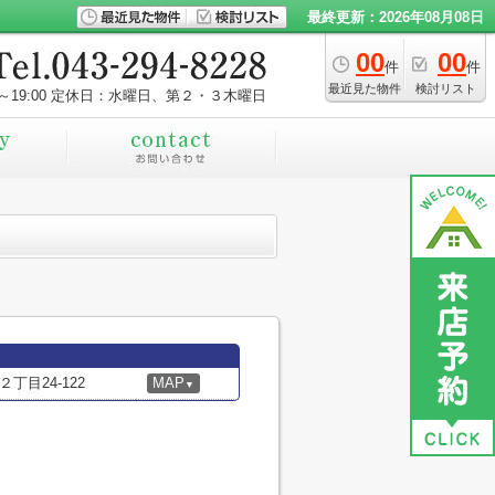
最終更新：2026年08月08日
00
00
件
件
最近見た物件
検討リスト
～19:00
定休日：水曜日、第２・３木曜日
目24-122
MAP
▼