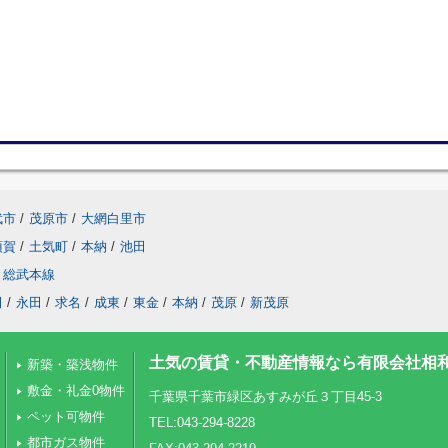
武市
/
茂原市
/
大網白里市
須賀
/
土気町
/
本納
/
池田
総武本線
田
/
永田
/
求名
/
成東
/
東金
/
本納
/
茂原
/
新茂原
土気の賃貸・不動産情報なら有限会社相
新築・築浅物件
敷金・礼金0物件
千葉県千葉市緑区あすみが丘３丁目45-3
ペット可物件
TEL:043-294-8228
都市ガス物件