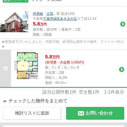
外房線
「
土気
」駅 徒歩14分
千葉県
千葉市緑区
あすみが丘
５丁目12-14
5.8
万円
築年数：築33年 ｜募集中：
1室
階数：2階建
★家賃値下げいたしました、内覧可能、経済的な都市ガス物件、ファミリー向け
★
5.8
万
円
(管理費・共益費 3,000円)
敷：1ヶ月｜礼：0ヶ月
所在階：2階
間取り：3LDK
面積：68.02㎡
該当公開件数
1
件 空き数
1
件
1-1
件表示
チェックした物件をまとめて
検討リストに追加
お問い合わせ