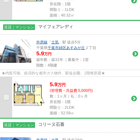
所在階：1階
間取り：1LDK
面積：40.32㎡
マイフェアレディ
賃貸｜マンション
外房線
「
土気
」駅 徒歩5分
千葉県
千葉市緑区
あすみが丘
２丁目
5.9
万円
築年数：築31年 ｜募集中：
1室
階数：4階建
★内覧可能、経済的な都市ガス物件、駅徒歩圏、1階角部屋★
5.9
万
円
(管理費・共益費 5,000円)
敷：1ヶ月｜礼：0ヶ月
所在階：1階
間取り：2LDK
面積：52.59㎡
コリーヌ石喜
賃貸｜マンション
外房線
「
土気
」駅 徒歩24分