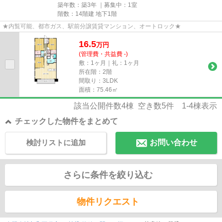
築年数：築3年 ｜募集中：
1室
階数：14階建 地下1階
★内覧可能、都市ガス、駅前分譲賃貸マンション、オートロック★
16.5
万
円
(管理費・共益費 -)
敷：1ヶ月｜礼：1ヶ月
所在階：2階
間取り：3LDK
面積：75.46㎡
該当公開件数
4
棟 空き数
5
件
1-4
棟表示
チェックした物件をまとめて
検討リストに追加
お問い合わせ
さらに条件を絞り込む
物件リクエスト