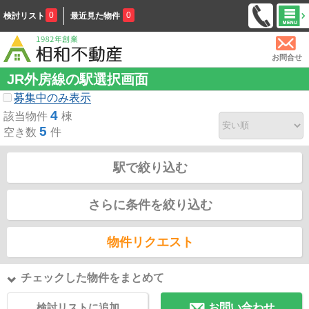
0
0
検討リスト
最近見た物件
お問合せ
JR外房線の駅選択画面
募集中のみ表示
4
該当物件
棟
5
空き数
件
駅で絞り込む
さらに条件を絞り込む
物件リクエスト
チェックした物件をまとめて
検討リストに追加
お問い合わせ