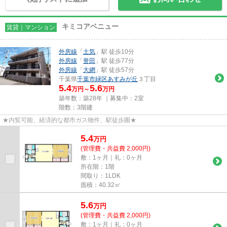
キミコアベニュー
賃貸｜マンション
外房線
「
土気
」駅 徒歩10分
外房線
「
誉田
」駅 徒歩77分
外房線
「
大網
」駅 徒歩57分
千葉県
千葉市緑区
あすみが丘
３丁目
5.4
5.6
万円～
万円
築年数：築28年 ｜募集中：
2室
階数：3階建
★内覧可能、経済的な都市ガス物件、駅徒歩圏★
5.4
万
円
(管理費・共益費 2,000円)
敷：1ヶ月｜礼：0ヶ月
所在階：1階
間取り：1LDK
面積：40.32㎡
5.6
万
円
(管理費・共益費 2,000円)
敷：1ヶ月｜礼：0ヶ月