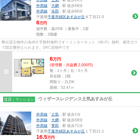
外房線
「
大網
」駅 徒歩58分
外房線
「
永田
」駅 徒歩66分
千葉県
千葉市緑区
あすみが丘
８丁目21-5
6
万円
築年数：築25年 ｜募集中：
1室
階数：2階建
弊社貸主物件の為仲介手数料無料です！インターネット（Wi-Fi）無料、都市ガス
で固定費抑えられます。SRC造物件です
6
万
円
(管理費・共益費 2,000円)
敷：1ヶ月｜礼：0ヶ月
所在階：1階
間取り：2LDK
面積：52.47㎡
ウィザースレジデンス土気あすみが丘
賃貸｜マンション
外房線
「
土気
」駅 徒歩1分
外房線
「
大網
」駅 徒歩58分
外房線
「
誉田
」駅 徒歩71分
千葉県
千葉市緑区
あすみが丘
１丁目21-1
16.5
万円