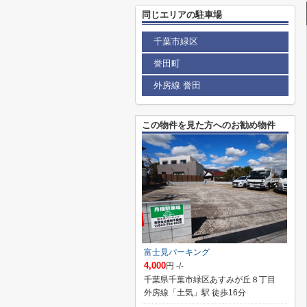
同じエリアの駐車場
千葉市緑区
誉田町
外房線 誉田
この物件を見た方へのお勧め物件
富士見パーキング
4,000
円 -/-
千葉県千葉市緑区あすみが丘８丁目
外房線「土気」駅 徒歩16分