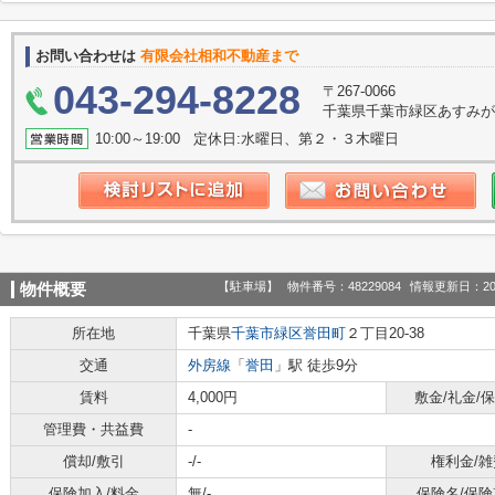
お問い合わせは
有限会社相和不動産まで
043-294-8228
〒267-0066
千葉県千葉市緑区あすみが丘
10:00～19:00 定休日:水曜日、第２・３木曜日
【駐車場】
物件番号：48229084
情報更新日：20
物件概要
所在地
千葉県
千葉市緑区
誉田町
２丁目20-38
交通
外房線
「
誉田
」駅 徒歩9分
賃料
4,000円
敷金/礼金/
管理費・共益費
-
償却/敷引
-/-
権利金/雑
保険加入/料金
無/-
保険名/保険