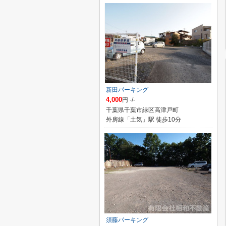
新田パーキング
4,000
円 -/-
千葉県千葉市緑区高津戸町
外房線「土気」駅 徒歩10分
須藤パーキング