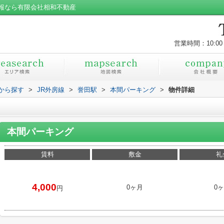
報なら有限会社相和不動産
営業時間：10:00
駅から探す
>
JR外房線
>
誉田駅
>
本間パーキング
>
物件詳細
本間パーキング
賃料
敷金
礼
4,000
0ヶ月
0
円