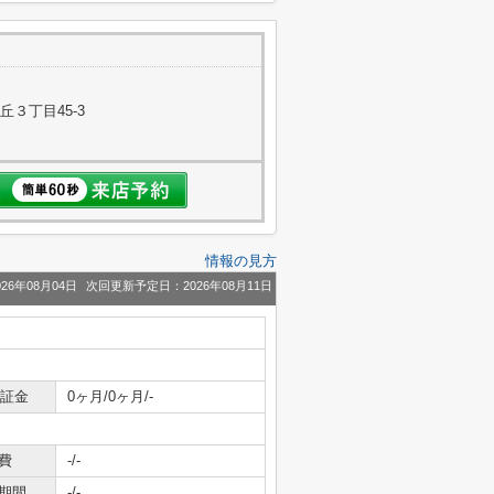
３丁目45-3
情報の見方
26年08月04日
次回更新予定日：2026年08月11日
保証金
0ヶ月/0ヶ月/-
費
-/-
期間
-/-