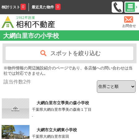
0
0
検討リスト
最近見た物件
お問合せ
大網白里市の小学校
スポットを絞り込む
※物件情報の周辺施設紹介のページであり、各店舗への問い合わせは当
社では対応できません。
該当件数
2
件
大網白里市立季美の森小学校
千葉県大網白里市季美の森南１丁目
-
大網市立大網東小学校
千葉県大網白里市富田